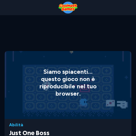
Skip
Skip
Skip
Skip
to
to
to
to
Top
Navigation
Main
Footer
of
Content
Page
Siamo spiacenti...
questo gioco non è
riproducibile nel tuo
browser.
Abilità
Just One Boss