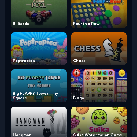
Billiards
Four in a Row
Poptropica
Chess
Big FLAPPY Tower Tiny
Square
Bingo
Hangman
Suika Watermelon Game