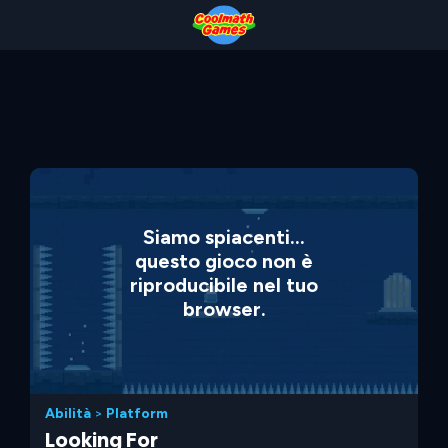
Skip
Skip
Skip
Skip
to
to
to
to
Top
Navigation
Main
Footer
of
Content
Page
Siamo spiacenti...
questo gioco non è
riproducibile nel tuo
browser.
Abilità
>
Platform
Looking For