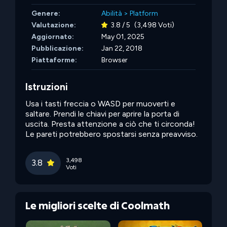
Genere:
Abilità
>
Platform
Valutazione:
3.8 / 5
(3,498 Voti)
Aggiornato:
May 01, 2025
Pubblicazione:
Jan 22, 2018
Piattaforme:
Browser
Istruzioni
Usa i tasti freccia o WASD per muoverti e
saltare. Prendi le chiavi per aprire la porta di
uscita. Presta attenzione a ciò che ti circonda!
Le pareti potrebbero spostarsi senza preavviso.
3,498
3.8
Voti
Le migliori scelte di Coolmath