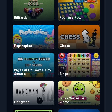
Billiards
Four in a Row
Poptropica
Chess
Big FLAPPY Tower Tiny
Square
Bingo
Suika Watermelon
Hangman
Game