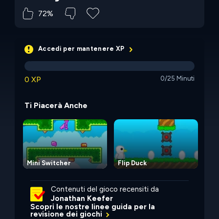
72%
Accedi per mantenere XP
0 XP
0/25 Minuti
Ti Piacerà Anche
Mini Switcher
Flip Duck
Min
Contenuti del gioco recensiti da
Jonathan Keefer
Scopri le nostre linee guida per la
revisione dei giochi