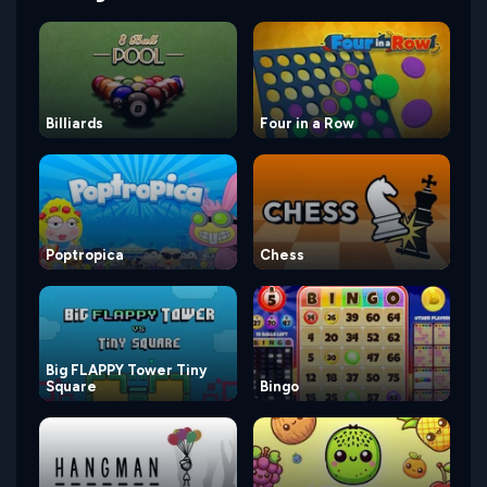
Billiards
Four in a Row
Poptropica
Chess
Big FLAPPY Tower Tiny
Square
Bingo