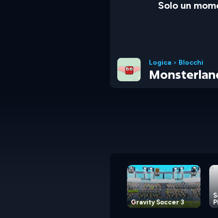
Solo un mome
Logica
>
Blocchi
Monsterlan
S
Gravity Soccer 3
P