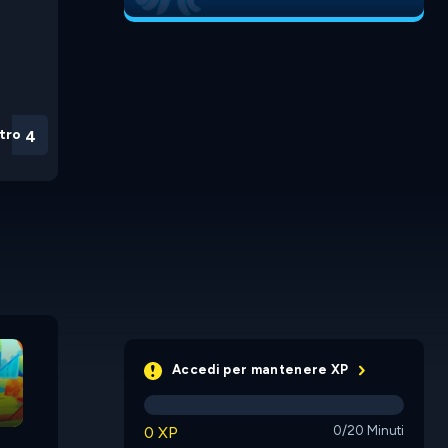
tro
3
Fox 'N' Roll
Fox 'N' Ro
Accedi per mantenere XP
Catch the Treasure
0 XP
0/20 Minuti