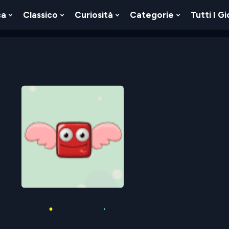
ca
Classico
Curiosità
Categorie
Tutti I Gi
Show
Show
Show
Show
u
Submenu
Submenu
Submenu
Submenu
For
For
For
For
Logica
Classico
Curiosità
Categorie