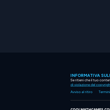
INFORMATIVA SUL
Se ritieni che il tuo con
di violazione del copyrig
Avviso al ritiro
Termini 
COOLMATHGAMES.C