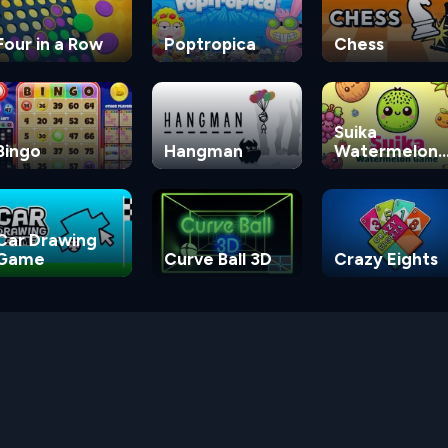
Four in a Row
Poptropica
Chess
Suika
Bingo
Hangman
Watermelon
Game
Car Drawing
Game
Curve Ball 3D
Crazy Eights