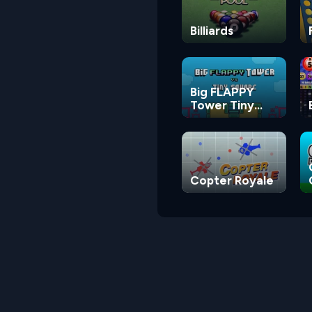
Billiards
Big FLAPPY
Tower Tiny
Square
Copter Royale