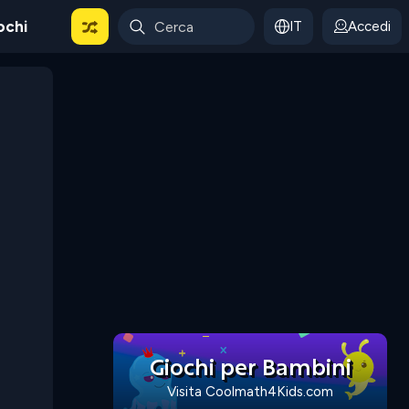
ochi
IT
Accedi
Giochi per Bambini
Visita Coolmath4Kids.com