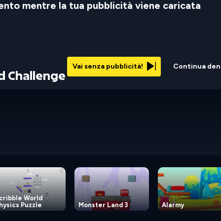
nto mentre la tua pubblicità viene caricata
Vai senza pubblicità!
Continua den
d Challenge
cribble World
hysics Puzzle
Monster Land 3
Alarmy