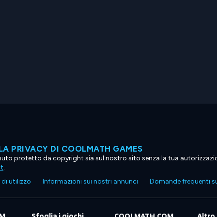
LA PRIVACY DI COOLMATH GAMES
tenuto protetto da copyright sia sul nostro sito senza la tua autorizzaz
ht
.
di utilizzo
Informazioni sui nostri annunci
Domande frequenti su
OM
Sfoglia i giochi
COOLMATH.COM
Altro