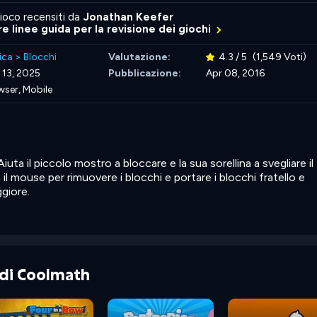
ioco recensiti da
Jonathan Keefer
re linee guida per la revisione dei giochi
ica
>
Blocchi
Valutazione:
4.3 / 5
(1,549 Voti)
 13, 2025
Pubblicazione:
Apr 08, 2016
wser, Mobile
iuta il piccolo mostro a bloccare e la sua sorellina a svegliare il
 il mouse per rimuovere i blocchi e portare i blocchi fratello e
ggiore.
e di Coolmath