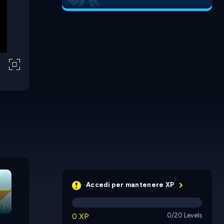
A Snail's Pace
Natural S
Accedi per mantenere XP
Rapid Basket Rabbit
0 XP
0/20 Levels