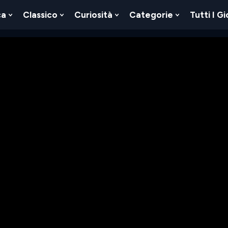
ca
Classico
Curiosità
Categorie
Tutti I Gi
Show
Show
Show
Show
u
Submenu
Submenu
Submenu
Submenu
For
For
For
For
Logica
Classico
Curiosità
Categorie