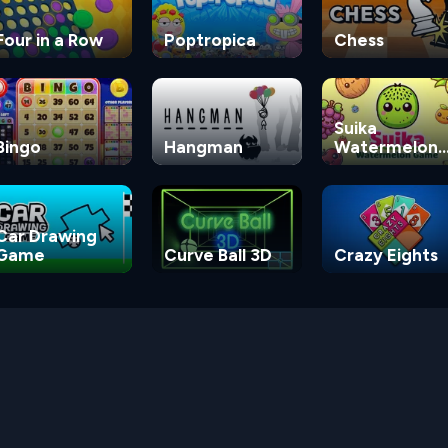
Four in a Row
Poptropica
Chess
Suika
Bingo
Hangman
Watermelon
Game
Car Drawing
Game
Curve Ball 3D
Crazy Eights