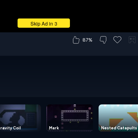
87%
ravity Coil
Mark
Nested Catapults