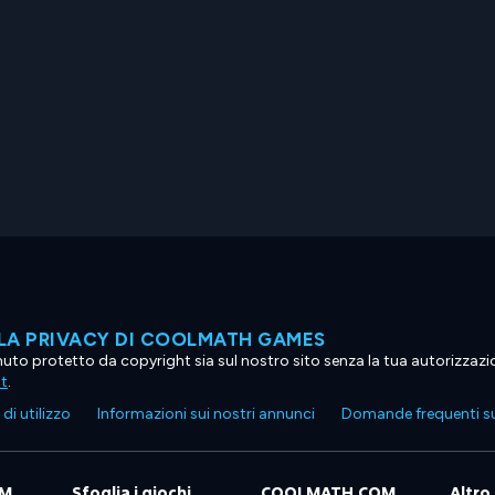
LA PRIVACY DI COOLMATH GAMES
tenuto protetto da copyright sia sul nostro sito senza la tua autorizzaz
ht
.
di utilizzo
Informazioni sui nostri annunci
Domande frequenti su
OM
Sfoglia i giochi
COOLMATH.COM
Altro