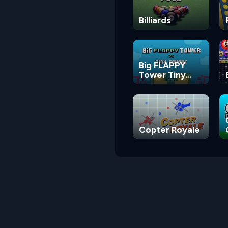
Billiards
Big FLAPPY
Tower Tiny
Square
Copter Royale