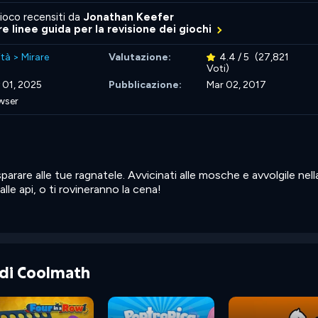
ioco recensiti da
Jonathan Keefer
re linee guida per la revisione dei giochi
ità
>
Mirare
Valutazione:
4.4 / 5
(27,821
Voti)
 01, 2025
Pubblicazione:
Mar 02, 2017
wser
parare alle tue ragnatele. Avvicinati alle mosche e avvolgile nell
lle api, o ti rovineranno la cena!
e di Coolmath