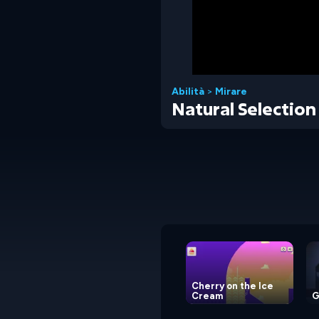
Abilità
>
Mirare
Natural Selection
Cherry on the Ice
Cream
G