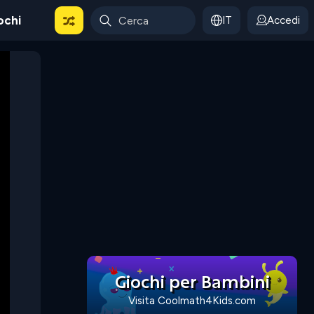
ochi
IT
Accedi
Giochi per Bambini
Visita Coolmath4Kids.com