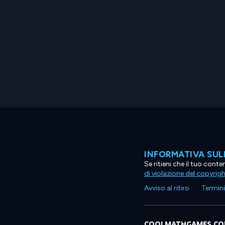
INFORMATIVA SUL
Se ritieni che il tuo con
di violazione del copyrig
Avviso al ritiro
Termini 
COOLMATHGAMES.C