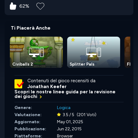
62%
Ti Piacerà Anche
Civiballs 2
Splitter Pals
Fluff
Contenuti del gioco recensiti da
Jonathan Keefer
Scopri le nostre linee guida per la revisione
dei giochi
Genere:
Logica
Valutazione:
3.5 / 5
(201 Voti)
Aggiornato:
May 01, 2025
Pubblicazione:
Jun 22, 2015
Piattaforme:
Browser