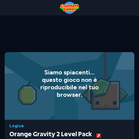
Skip
Skip
Skip
Skip
to
to
to
to
Top
Navigation
Main
Footer
of
Content
Page
Siamo spiacenti...
questo gioco non è
riproducibile nel tuo
browser.
Logica
Orange Gravity 2 Level Pack