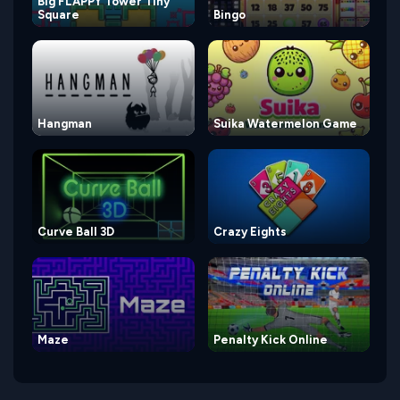
Big FLAPPY Tower Tiny
Square
Bingo
Hangman
Suika Watermelon Game
Curve Ball 3D
Crazy Eights
Maze
Penalty Kick Online