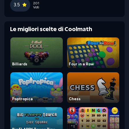
201
3.5
Voti
Le migliori scelte di Coolmath
Billiards
Four in a Row
Poptropica
Chess