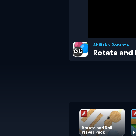
Abilità
>
Rotante
Rotate and 
Rotate and Roll
Player Pack
R