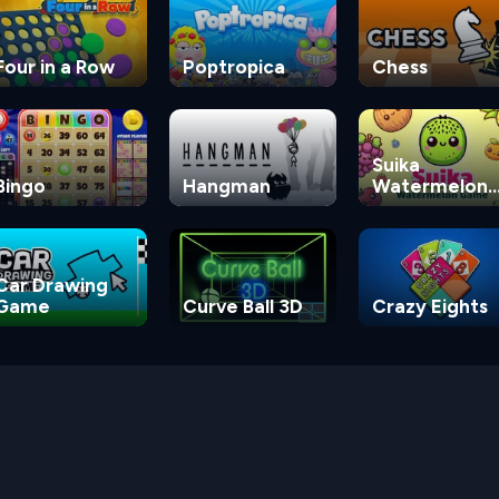
Four in a Row
Poptropica
Chess
Suika
Bingo
Hangman
Watermelon
Game
Car Drawing
Game
Curve Ball 3D
Crazy Eights