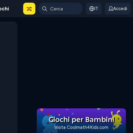
ochi
IT
Accedi
Giochi per Bambini
Visita Coolmath4Kids.com