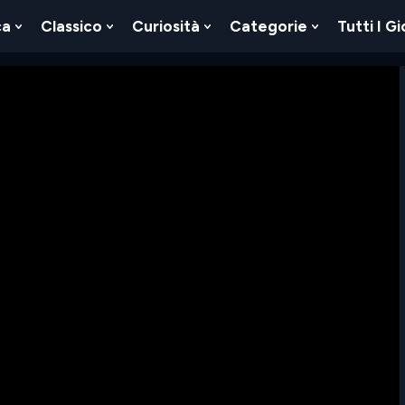
ca
Classico
Curiosità
Categorie
Tutti I Gi
Show
Show
Show
Show
u
Submenu
Submenu
Submenu
Submenu
For
For
For
For
Logica
Classico
Curiosità
Categorie