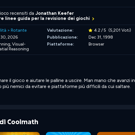
ioco recensiti da
Jonathan Keefer
re linee guida per la revisione dei giochi
lità
>
Rotante
Valutazione:
4.2 / 5
(5,201 Voti)
 30, 2026
Pubblicazione:
Dec 31, 1998
nning,
Visual-
Piattaforme:
Browser
atial Reasoning
inare il gioco e aiutare le palline a uscire. Man mano che avanzi in
più nemici da evitare e piattaforme più difficili da cui saltare.
e di Coolmath