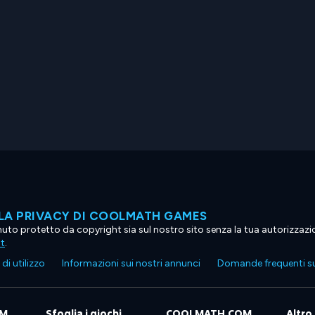
LA PRIVACY DI COOLMATH GAMES
tenuto protetto da copyright sia sul nostro sito senza la tua autorizzaz
ht
.
di utilizzo
Informazioni sui nostri annunci
Domande frequenti su
OM
Sfoglia i giochi
COOLMATH.COM
Altro