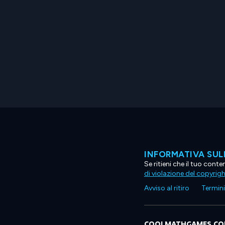
INFORMATIVA SUL
Se ritieni che il tuo con
di violazione del copyrig
Avviso al ritiro
Termini 
COOLMATHGAMES.C