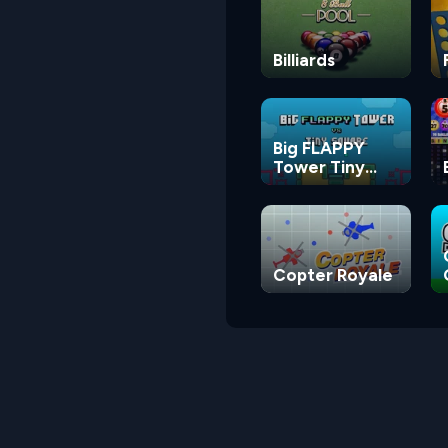
Billiards
Big FLAPPY
Tower Tiny
Square
Copter Royale