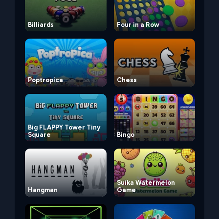
Billiards
Four in a Row
Poptropica
Chess
Big FLAPPY Tower Tiny
Square
Bingo
Suika Watermelon
Hangman
Game