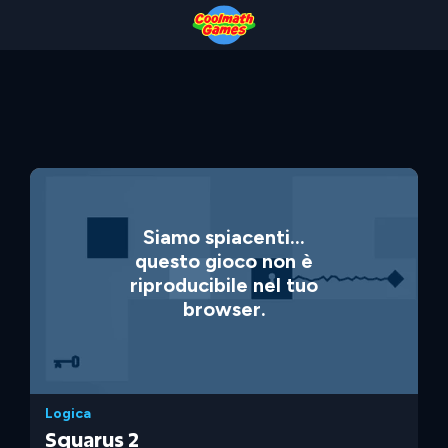
Skip
Skip
Skip
Skip
to
to
to
to
Top
Navigation
Main
Footer
of
Content
Page
Siamo spiacenti...
questo gioco non è
riproducibile nel tuo
browser.
Logica
Squarus 2