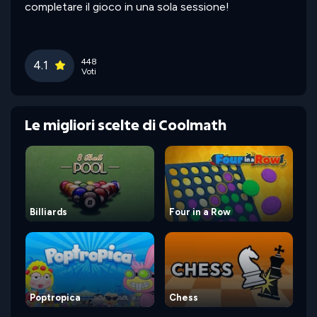
completare il gioco in una sola sessione!
448
4.1
Voti
Le migliori scelte di Coolmath
Billiards
Four in a Row
Poptropica
Chess