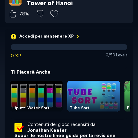
Tower of Hanoi
78%
Accedi per mantenere XP
0 XP
0/50 Levels
Ti Piacerà Anche
Lipuzz: Water Sort
Tube Sort
Full 
Contenuti del gioco recensiti da
Jonathan Keefer
Scopri le nostre linee guida per la revisione