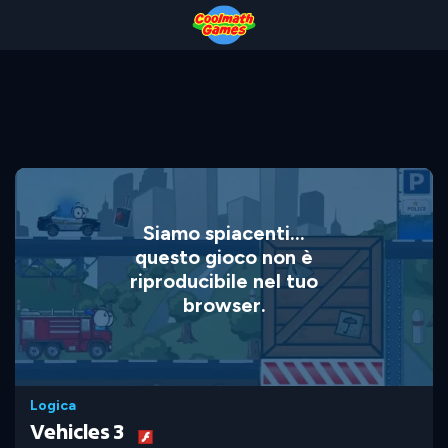
Skip
Skip
Skip
Skip
to
to
to
to
Top
Navigation
Main
Footer
of
Content
Page
Siamo spiacenti...
questo gioco non è
riproducibile nel tuo
browser.
Logica
Vehicles 3