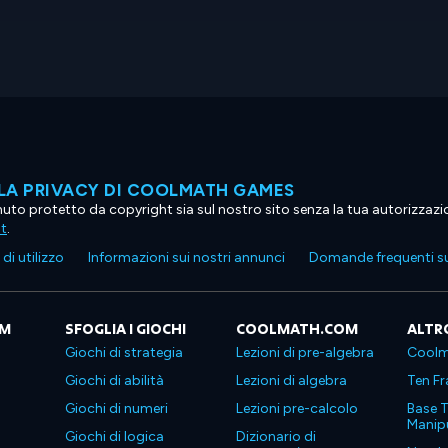
LA PRIVACY DI COOLMATH GAMES
tenuto protetto da copyright sia sul nostro sito senza la tua autorizzaz
ht
.
di utilizzo
Informazioni sui nostri annunci
Domande frequenti su
OM
SFOGLIA I GIOCHI
COOLMATH.COM
ALTR
Giochi di strategia
Lezioni di pre-algebra
Coolm
Giochi di abilità
Lezioni di algebra
Ten Fr
Giochi di numeri
Lezioni pre-calcolo
Base T
Manipu
Giochi di logica
Dizionario di