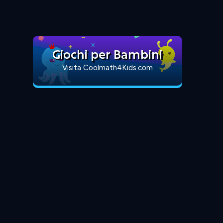
Giochi per Bambini
Visita Coolmath4Kids.com