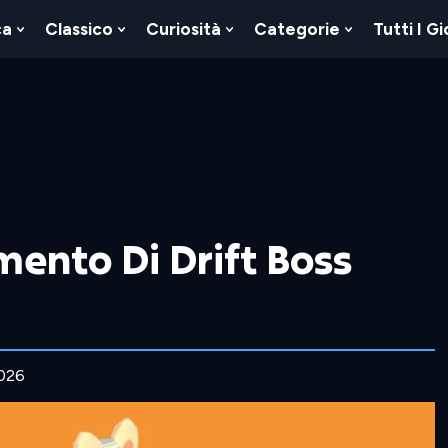
ca
Classico
Curiosità
Categorie
Tutti I Gi
Show
Show
Show
Show
u
Submenu
Submenu
Submenu
Submenu
For
For
For
For
Logica
Classico
Curiosità
Categorie
ento Di Drift Boss
2026