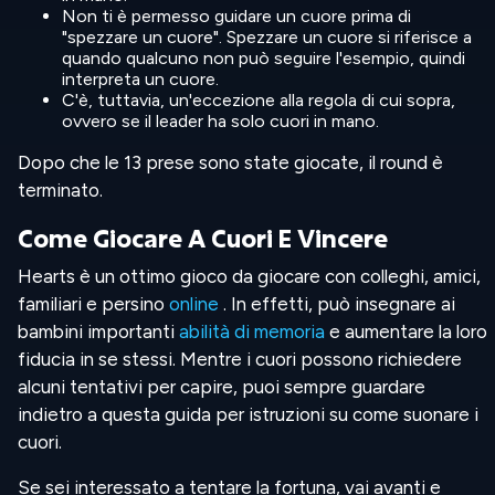
Non ti è permesso guidare un cuore prima di
"spezzare un cuore". Spezzare un cuore si riferisce a
quando qualcuno non può seguire l'esempio, quindi
interpreta un cuore.
C'è, tuttavia, un'eccezione alla regola di cui sopra,
ovvero se il leader ha solo cuori in mano.
Dopo che le 13 prese sono state giocate, il round è
terminato.
Come Giocare A Cuori E Vincere
Hearts è un ottimo gioco da giocare con colleghi, amici,
familiari e persino
online
. In effetti, può insegnare ai
bambini importanti
abilità di memoria
e aumentare la loro
fiducia in se stessi. Mentre i cuori possono richiedere
alcuni tentativi per capire, puoi sempre guardare
indietro a questa guida per istruzioni su come suonare i
cuori.
Se sei interessato a tentare la fortuna, vai avanti e