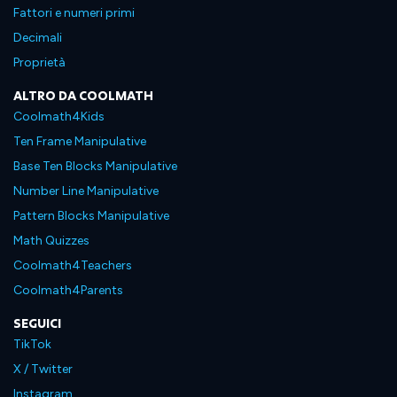
Fattori e numeri primi
Decimali
Proprietà
ALTRO DA COOLMATH
Coolmath4Kids
Ten Frame Manipulative
Base Ten Blocks Manipulative
Number Line Manipulative
Pattern Blocks Manipulative
Math Quizzes
Coolmath4Teachers
Coolmath4Parents
SEGUICI
TikTok
X / Twitter
Instagram