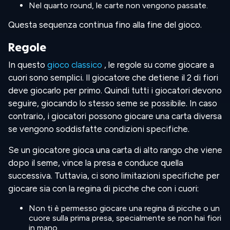
Nel quarto round, le carte non vengono passate.
Questa sequenza continua fino alla fine del gioco.
Regole
In questo
gioco classico
, le regole su come giocare a
cuori sono semplici. Il giocatore che detiene il 2 di fiori
deve giocarlo per primo. Quindi tutti i giocatori devono
seguire, giocando lo stesso seme se possibile. In caso
contrario, i giocatori possono giocare una carta diversa
se vengono soddisfatte condizioni specifiche.
Se un giocatore gioca una carta di alto rango che viene
dopo il seme, vince la presa e conduce quella
successiva. Tuttavia, ci sono limitazioni specifiche per
giocare sia con la regina di picche che con i cuori:
Non ti è permesso giocare una regina di picche o un
cuore sulla prima presa, specialmente se non hai fiori
in mano.