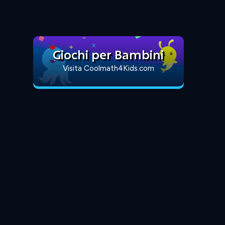
Giochi per Bambini
Visita Coolmath4Kids.com