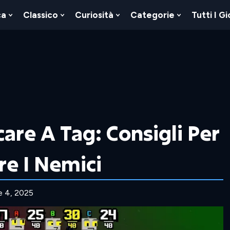
ca
Classico
Curiosità
Categorie
Tutti I Gi
Show
Show
Show
Show
u
Submenu
Submenu
Submenu
Submenu
For
For
For
For
Logica
Classico
Curiosità
Categorie
are A Tag: Consigli Per
re I Nemici
e 4, 2025