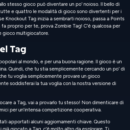
llo stesso gioco può diventare un po' noioso. Il bello di
tte e quattro le modalità di gioco sono divertenti per i
se Knockout Tag inizia a sembrarti noioso, passa a Points
fa proprio per te, prova Zombie Tag! C'è qualcosa per
e gioco multigiocatore.
el Tag
popolari al mondo, e per una buona ragione. Il gioco è un
lina. Quindi, che tu stia semplicemente cercando un po' di
 che tu voglia semplicemente provare un gioco
e soddisferai la tua voglia con la nostra versione di
ocare a Tag, vai a provarlo tu stesso! Non dimenticare di
 amici per un'intensa competizione cooperativa.
ati apportati alcuni aggiornamenti chiave. Questo
 già giocato a Tag, c'è molto altro da esplorare. Ti