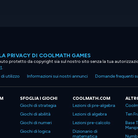
LA PRIVACY DI COOLMATH GAMES
tenuto protetto da copyright sia sul nostro sito senza la tua autorizzaz
ht
.
di utilizzo
Informazioni sui nostri annunci
Domande frequenti su
OM
SFOGLIA I GIOCHI
COOLMATH.COM
ALTR
Giochi di strategia
Lezioni di pre-algebra
Coolm
Giochi di abilità
Lezioni di algebra
Ten Fr
Giochi di numeri
Lezioni pre-calcolo
Base T
Manipu
Giochi di logica
Dizionario di
matematica
Number