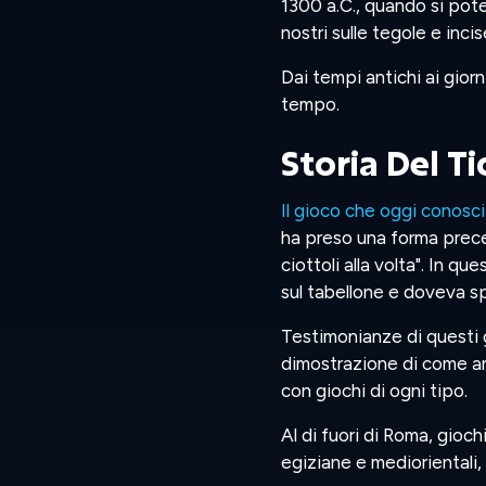
1300 a.C., quando si potev
nostri sulle tegole e incis
Dai tempi antichi ai giorn
tempo.
Storia Del Ti
Il gioco che oggi conos
ha preso una forma preced
ciottoli alla volta". In q
sul tabellone e doveva sp
Testimonianze di questi 
dimostrazione di come anc
con giochi di ogni tipo.
Al di fuori di Roma, gioch
egiziane e mediorientali, 