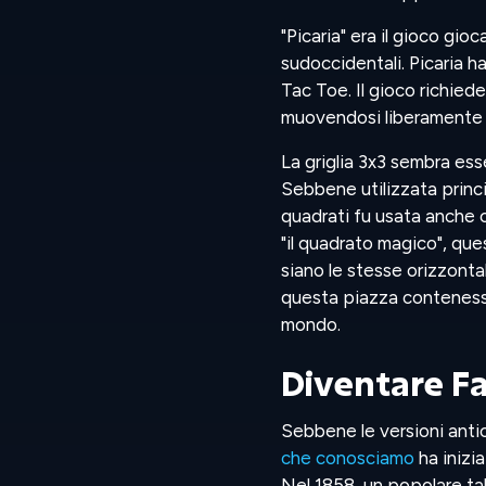
"Picaria" era il gioco gio
sudoccidentali. Picaria 
Tac Toe. Il gioco richiede 
muovendosi liberamente s
La griglia 3x3 sembra ess
Sebbene utilizzata princi
quadrati fu usata anche
"il quadrato magico", ques
siano le stesse orizzont
questa piazza conteness
mondo.
Diventare Fa
Sebbene le versioni antic
che conosciamo
ha inizi
Nel 1858, un popolare tabl