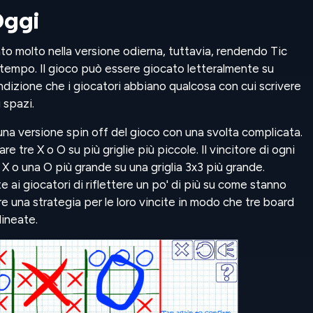
Oggi
o molto nella versione odierna, tuttavia, rendendo Tic
itempo. Il gioco può essere giocato letteralmente su
ondizione che i giocatori abbiano qualcosa con cui scrivere
 spazi.
na versione spin off del gioco con una svolta complicata.
re tre X o O su più griglie più piccole. Il vincitore di ogni
 X o una O più grande su una griglia 3x3 più grande.
ai giocatori di riflettere un po' di più su come stanno
 una strategia per le loro vincite in modo che tre board
lineate.