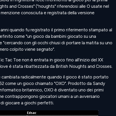
ghts and Crosses" ("noughts" riferendosi alle O usate nel
a menzione conosciuta e registrata della versione
 anni quando fu registrato il primo riferimento stampato al
definito come "un gioco da bambini giocato su una
e "cercando con gli occhi chiusi di portare la matita su uno
numero colpito viene segnato".
c Tac Toe non è entrata in gioco fino all'inizio del XX
 dove è stata ribattezzata da British Noughts and Crosses.
 è cambiata radicalmente quando il gioco è stato portato
1952 come un gioco chiamato "OXO". Prodotto da Sandy
informatico britannico, OXO è diventato uno dei primi
he contrappongono giocatori umani a un avversario
i giocare a giochi perfetti.