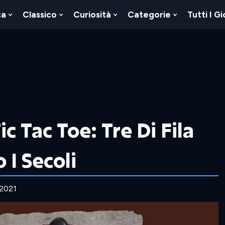
ca
Classico
Curiosità
Categorie
Tutti I Gi
Show
Show
Show
Show
u
Submenu
Submenu
Submenu
Submenu
For
For
For
For
Logica
Classico
Curiosità
Categorie
ic Tac Toe: Tre Di Fila
 I Secoli
 2021