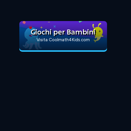
Giochi per Bambini
Visita Coolmath4Kids.com