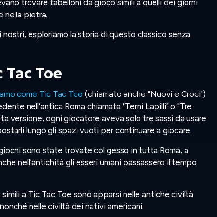
ano trovare tabelloni da gioco simili a quelli dei giorni
e nella pietra.
i nostri, esploriamo la storia di questo classico senza
c Tac Toe
ciamo come Tic Tac Toe
(chiamato anche "Nuovi e Croci")
ente nell'antica Roma chiamata "Terni Lapilli" o "Tre
uesta versione, ogni giocatore aveva solo tre sassi da usare
ostarli lungo gli spazi vuoti per continuare a giocare.
giochi sono state trovate col gesso in tutta Roma, a
he nell'antichità gli esseri umani passassero il tempo
i simili a Tic Tac Toe sono apparsi nelle antiche civiltà
nonché nelle civiltà dei nativi americani.