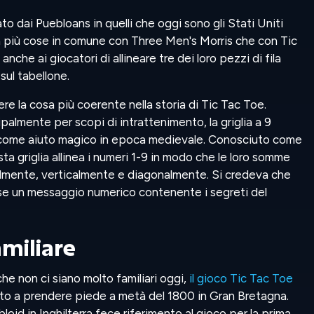
cato dai Puebloans in quelli che oggi sono gli Stati Uniti
ha più cose in comune con Three Men's Morris che con Tic
anche ai giocatori di allineare tre dei loro pezzi di fila
ul tabellone.
ere la cosa più coerente nella storia di Tic Tac Toe.
palmente per scopi di intrattenimento, la griglia a 9
 come aiuto magico in epoca medievale. Conosciuto come
ta griglia allinea i numeri 1-9 in modo che le loro somme
almente, verticalmente e diagonalmente. Si credeva che
e un messaggio numerico contenente i segreti del
miliare
he non ci siano molto familiari oggi,
il gioco Tic Tac Toe
ato a prendere piede a metà del 1800 in Gran Bretagna.
oid in Inghilterra fece riferimento al gioco per la prima