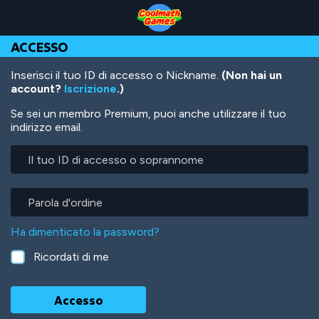
Skip
Skip
Skip
Skip
Salta
to
to
to
to
al
Top
Navigation
Main
Footer
contenuto
ACCESSO
of
Content
principale
Page
Inserisci il tuo ID di accesso o Nickname.
(Non hai un
account?
Iscrizione
.)
Se sei un membro Premium, puoi anche utilizzare il tuo
indirizzo email.
Il
tuo
ID
di
Parola
accesso
d'ordine
o
Ha dimenticato la password?
soprannome
Ricordati di me