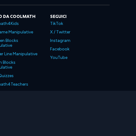
O DA COOLMATH
SEGUICI
ath4Kids
TikTok
ame Manipulative
X / Twitter
en Blocks
Instagram
lative
Facebook
 Line Manipulative
YouTube
n Blocks
lative
Quizzes
ath4Teachers
ath4Parents