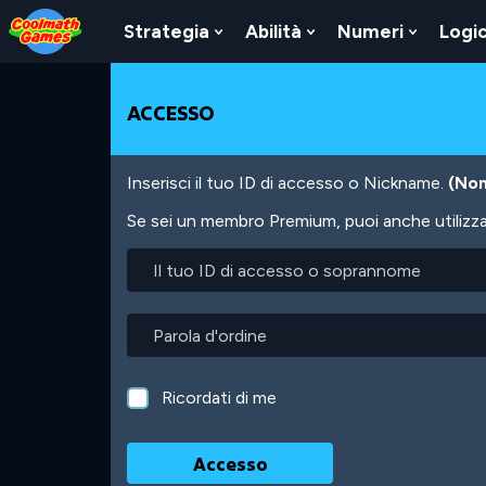
Skip
Skip
Skip
Skip
Salta
to
to
to
to
al
Strategia
Abilità
Numeri
Logi
Show
Show
Show
Top
Navigation
Main
Footer
contenuto
Submenu
Submenu
Submen
of
Content
principale
For
For
For
Page
Strategia
Abilità
Numeri
ACCESSO
Inserisci il tuo ID di accesso o Nickname.
(Non
Se sei un membro Premium, puoi anche utilizzare
Il
tuo
ID
di
Parola
accesso
d'ordine
o
soprannome
Ricordati di me