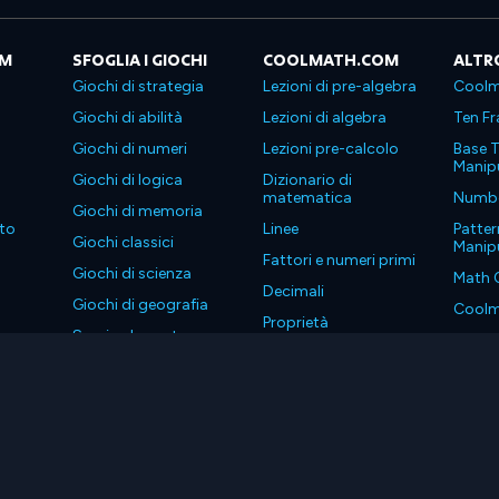
OM
SFOGLIA I GIOCHI
COOLMATH.COM
ALTR
Giochi di strategia
Lezioni di pre-algebra
Coolm
Giochi di abilità
Lezioni di algebra
Ten Fr
Giochi di numeri
Lezioni pre-calcolo
Base T
Manipu
Giochi di logica
Dizionario di
matematica
Number
Giochi di memoria
to
Linee
Patter
Giochi classici
Manipu
Fattori e numeri primi
Giochi di scienza
Math 
Decimali
Giochi di geografia
Coolm
Proprietà
Scarica le nostre app
Coolm
. Tutti i diritti riservati.