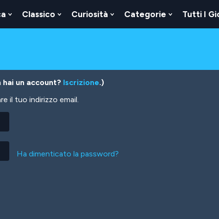
ca
Classico
Curiosità
Categorie
Tutti I Gi
Show
Show
Show
Show
u
Submenu
Submenu
Submenu
Submenu
For
For
For
For
Logica
Classico
Curiosità
Categorie
 hai un account?
Iscrizione
.)
 il tuo indirizzo email.
Ha dimenticato la password?