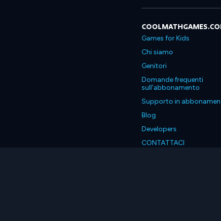
COOLMATHGAMES.C
Games for Kids
Chi siamo
Genitori
Domande frequenti
sull'abbonamento
Supporto in abbonamen
Blog
Developers
CONTATTACI
Accessibility
Italiano
© 2026 Coolmath.com LLC