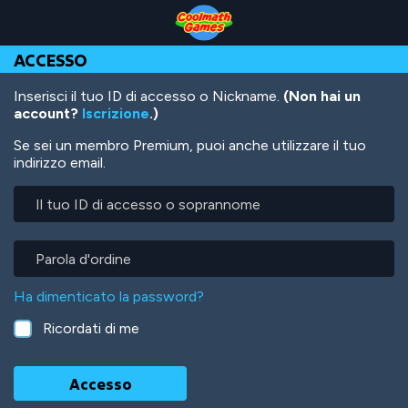
Skip
Skip
Skip
Skip
Salta
to
to
to
to
al
Top
Navigation
Main
Footer
contenuto
ACCESSO
of
Content
principale
Page
Inserisci il tuo ID di accesso o Nickname.
(Non hai un
account?
Iscrizione
.)
Se sei un membro Premium, puoi anche utilizzare il tuo
indirizzo email.
Il
tuo
ID
di
Parola
accesso
d'ordine
o
Ha dimenticato la password?
soprannome
Ricordati di me