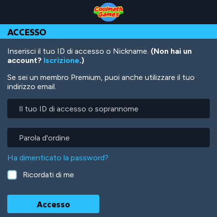
Skip
Skip
Skip
Skip
Salta
to
to
to
to
al
Top
Navigation
Main
Footer
contenuto
ACCESSO
of
Content
principale
Page
Inserisci il tuo ID di accesso o Nickname.
(Non hai un
account?
Iscrizione
.)
Se sei un membro Premium, puoi anche utilizzare il tuo
indirizzo email.
Il
tuo
ID
di
Parola
accesso
d'ordine
o
Ha dimenticato la password?
soprannome
Ricordati di me