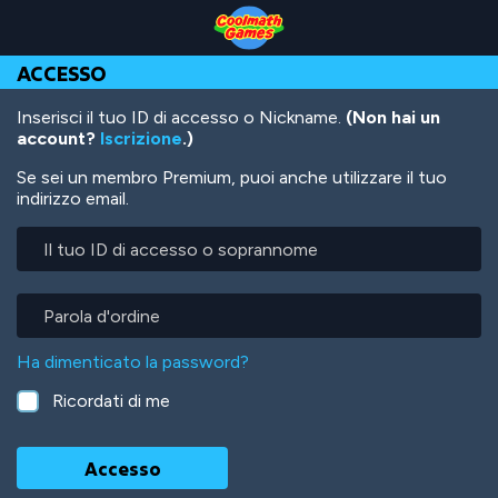
Skip
Skip
Skip
Skip
Salta
to
to
to
to
al
Top
Navigation
Main
Footer
contenuto
ACCESSO
of
Content
principale
Page
Inserisci il tuo ID di accesso o Nickname.
(Non hai un
account?
Iscrizione
.)
Se sei un membro Premium, puoi anche utilizzare il tuo
indirizzo email.
Il
tuo
ID
di
Parola
accesso
d'ordine
o
Ha dimenticato la password?
soprannome
Ricordati di me