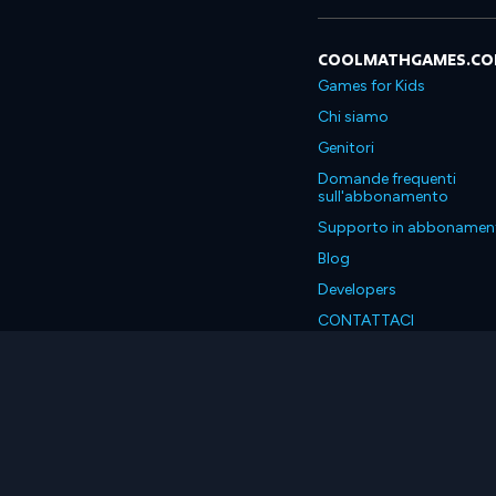
COOLMATHGAMES.C
Games for Kids
Chi siamo
Genitori
Domande frequenti
sull'abbonamento
Supporto in abbonamen
Blog
Developers
CONTATTACI
Accessibility
Italiano
© 2026 Coolmath.com LLC