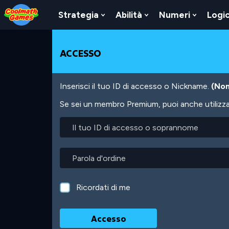
Skip
Skip
Skip
Skip
Salta
to
to
to
to
al
Strategia
Abilità
Numeri
Logi
Show
Show
Show
Top
Navigation
Main
Footer
contenuto
Submenu
Submenu
Submen
of
Content
principale
For
For
For
Page
Strategia
Abilità
Numeri
ACCESSO
Inserisci il tuo ID di accesso o Nickname.
(Non
Se sei un membro Premium, puoi anche utilizzare
Il
tuo
ID
di
Parola
accesso
d'ordine
o
soprannome
Ricordati di me