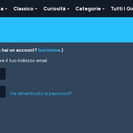
ca
Classico
Curiosità
Categorie
Tutti I Gi
Show
Show
Show
Show
u
Submenu
Submenu
Submenu
Submenu
For
For
For
For
Logica
Classico
Curiosità
Categorie
 hai un account?
Iscrizione
.)
 il tuo indirizzo email.
Ha dimenticato la password?