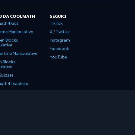
O DA COOLMATH
SEGUICI
ath4Kids
TikTok
ame Manipulative
X / Twitter
en Blocks
Instagram
lative
Facebook
 Line Manipulative
YouTube
n Blocks
lative
Quizzes
ath4Teachers
ath4Parents