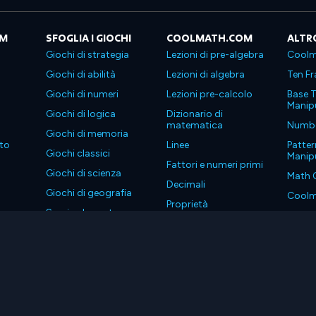
OM
SFOGLIA I GIOCHI
COOLMATH.COM
ALTR
Giochi di strategia
Lezioni di pre-algebra
Coolm
Giochi di abilità
Lezioni di algebra
Ten Fr
Giochi di numeri
Lezioni pre-calcolo
Base T
Manipu
Giochi di logica
Dizionario di
matematica
Number
Giochi di memoria
to
Linee
Patter
Giochi classici
Manipu
Fattori e numeri primi
Giochi di scienza
Math 
Decimali
Giochi di geografia
Coolm
Proprietà
Scarica le nostre app
Coolm
. Tutti i diritti riservati.