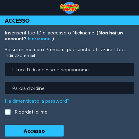
Skip
Skip
Skip
Skip
Salta
to
to
to
to
al
Top
Navigation
Main
Footer
contenuto
ACCESSO
of
Content
principale
Page
Inserisci il tuo ID di accesso o Nickname.
(Non hai un
account?
Iscrizione
.)
Se sei un membro Premium, puoi anche utilizzare il tuo
indirizzo email.
Il
tuo
ID
di
Parola
accesso
d'ordine
o
Ha dimenticato la password?
soprannome
Ricordati di me