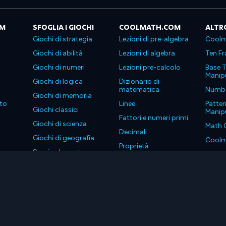
OM
SFOGLIA I GIOCHI
COOLMATH.COM
ALTR
Giochi di strategia
Lezioni di pre-algebra
Coolm
Giochi di abilità
Lezioni di algebra
Ten Fr
Giochi di numeri
Lezioni pre-calcolo
Base T
Manipu
Giochi di logica
Dizionario di
matematica
Number
Giochi di memoria
to
Linee
Patter
Giochi classici
Manipu
Fattori e numeri primi
Giochi di scienza
Math 
Decimali
Giochi di geografia
Coolm
Proprietà
Scarica le nostre app
Coolm
. Tutti i diritti riservati.