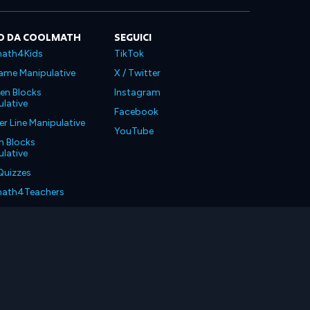
O DA COOLMATH
SEGUICI
ath4Kids
TikTok
ame Manipulative
X / Twitter
en Blocks
Instagram
lative
Facebook
 Line Manipulative
YouTube
n Blocks
lative
Quizzes
ath4Teachers
ath4Parents