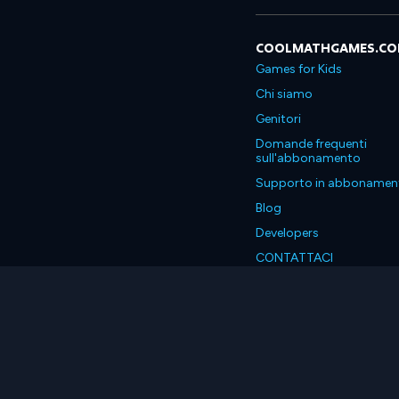
COOLMATHGAMES.C
Games for Kids
Chi siamo
Genitori
Domande frequenti
sull'abbonamento
Supporto in abbonamen
Blog
Developers
CONTATTACI
Accessibility
Italiano
© 2026 Coolmath.com LLC