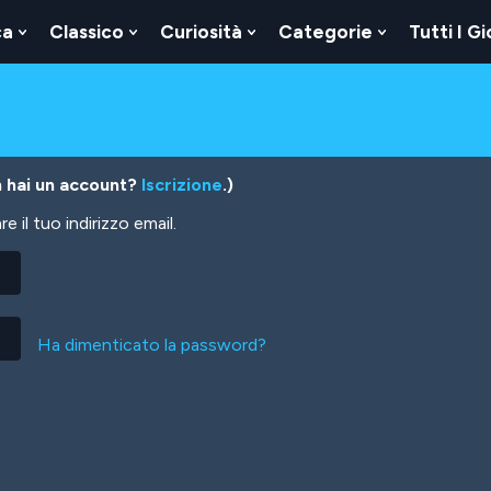
ca
Classico
Curiosità
Categorie
Tutti I Gi
Show
Show
Show
Show
u
Submenu
Submenu
Submenu
Submenu
For
For
For
For
Logica
Classico
Curiosità
Categorie
 hai un account?
Iscrizione
.)
 il tuo indirizzo email.
Ha dimenticato la password?