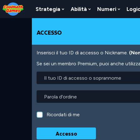
Skip
Skip
Skip
Skip
Salta
to
to
to
to
al
Strategia
Abilità
Numeri
Logi
Show
Show
Show
Top
Navigation
Main
Footer
contenuto
Submenu
Submenu
Submen
of
Content
principale
For
For
For
Page
Strategia
Abilità
Numeri
ACCESSO
Inserisci il tuo ID di accesso o Nickname.
(Non
Se sei un membro Premium, puoi anche utilizzare
Il
tuo
ID
di
Parola
accesso
d'ordine
o
soprannome
Ricordati di me