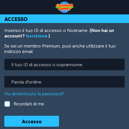
Skip
Skip
Skip
Skip
Salta
to
to
to
to
al
Top
Navigation
Main
Footer
contenuto
ACCESSO
of
Content
principale
Page
Inserisci il tuo ID di accesso o Nickname.
(Non hai un
account?
Iscrizione
.)
Se sei un membro Premium, puoi anche utilizzare il tuo
indirizzo email.
Il
tuo
ID
di
Parola
accesso
d'ordine
o
Ha dimenticato la password?
soprannome
Ricordati di me