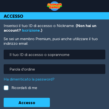
Skip
Skip
Skip
Skip
Salta
to
to
to
to
al
Top
Navigation
Main
Footer
contenuto
ACCESSO
of
Content
principale
Page
Inserisci il tuo ID di accesso o Nickname.
(Non hai un
account?
Iscrizione
.)
Se sei un membro Premium, puoi anche utilizzare il tuo
indirizzo email.
Il
tuo
ID
di
Parola
accesso
d'ordine
o
Ha dimenticato la password?
soprannome
Ricordati di me