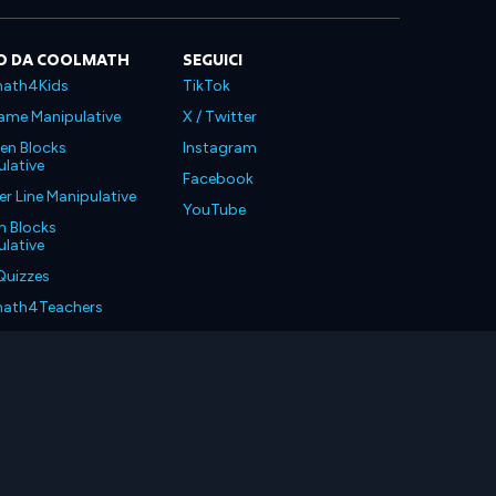
O DA COOLMATH
SEGUICI
ath4Kids
TikTok
ame Manipulative
X / Twitter
en Blocks
Instagram
lative
Facebook
 Line Manipulative
YouTube
n Blocks
lative
Quizzes
ath4Teachers
ath4Parents