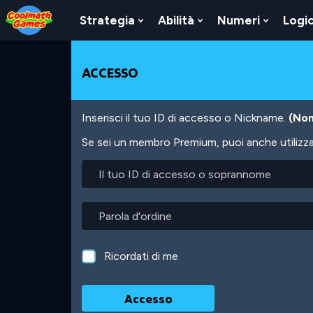
Skip
Skip
Skip
Skip
Salta
to
to
to
to
al
Strategia
Abilità
Numeri
Logi
Show
Show
Show
Top
Navigation
Main
Footer
contenuto
Submenu
Submenu
Submen
of
Content
principale
For
For
For
Page
Strategia
Abilità
Numeri
ACCESSO
Inserisci il tuo ID di accesso o Nickname.
(Non
Se sei un membro Premium, puoi anche utilizzare
Il
tuo
ID
di
Parola
accesso
d'ordine
o
soprannome
Ricordati di me