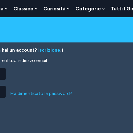
ca
Classico
Curiosità
Categorie
Tutti I Gi
Show
Show
Show
Show
u
Submenu
Submenu
Submenu
Submenu
For
For
For
For
Logica
Classico
Curiosità
Categorie
 hai un account?
Iscrizione
.)
 il tuo indirizzo email.
Ha dimenticato la password?