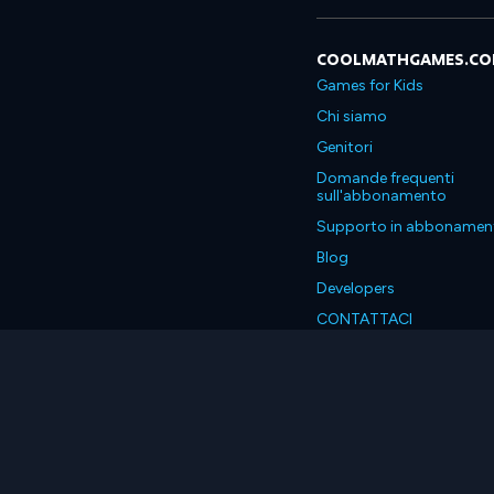
COOLMATHGAMES.C
Games for Kids
Chi siamo
Genitori
Domande frequenti
sull'abbonamento
Supporto in abbonamen
Blog
Developers
CONTATTACI
Accessibility
Italiano
© 2026 Coolmath.com LLC