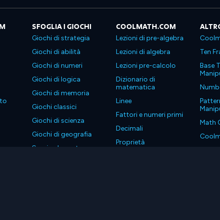
OM
SFOGLIA I GIOCHI
COOLMATH.COM
ALTR
Giochi di strategia
Lezioni di pre-algebra
Coolm
Giochi di abilità
Lezioni di algebra
Ten Fr
Giochi di numeri
Lezioni pre-calcolo
Base T
Manipu
Giochi di logica
Dizionario di
matematica
Number
Giochi di memoria
to
Linee
Patter
Giochi classici
Manipu
Fattori e numeri primi
Giochi di scienza
Math 
Decimali
Giochi di geografia
Coolm
Proprietà
Scarica le nostre app
Coolm
. Tutti i diritti riservati.