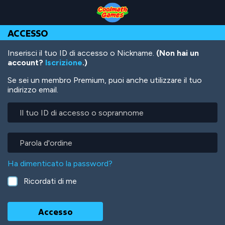
Skip
Skip
Skip
Skip
Salta
to
to
to
to
al
Top
Navigation
Main
Footer
contenuto
ACCESSO
of
Content
principale
Page
Inserisci il tuo ID di accesso o Nickname.
(Non hai un
account?
Iscrizione
.)
Se sei un membro Premium, puoi anche utilizzare il tuo
indirizzo email.
Il
tuo
ID
di
Parola
accesso
d'ordine
o
Ha dimenticato la password?
soprannome
Ricordati di me