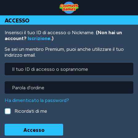
Skip
Skip
Skip
Skip
Salta
to
to
to
to
al
Top
Navigation
Main
Footer
contenuto
ACCESSO
of
Content
principale
Page
Inserisci il tuo ID di accesso o Nickname.
(Non hai un
account?
Iscrizione
.)
Se sei un membro Premium, puoi anche utilizzare il tuo
indirizzo email.
Il
tuo
ID
di
Parola
accesso
d'ordine
o
Ha dimenticato la password?
soprannome
Ricordati di me