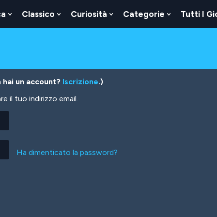
ca
Classico
Curiosità
Categorie
Tutti I Gi
Show
Show
Show
Show
u
Submenu
Submenu
Submenu
Submenu
For
For
For
For
Logica
Classico
Curiosità
Categorie
 hai un account?
Iscrizione
.)
 il tuo indirizzo email.
Ha dimenticato la password?