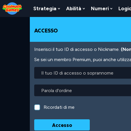
Skip
Skip
Skip
Skip
Salta
to
to
to
to
al
Strategia
Abilità
Numeri
Logi
Show
Show
Show
Top
Navigation
Main
Footer
contenuto
Submenu
Submenu
Submen
of
Content
principale
For
For
For
Page
Strategia
Abilità
Numeri
ACCESSO
Inserisci il tuo ID di accesso o Nickname.
(Non
Se sei un membro Premium, puoi anche utilizzare
Il
tuo
ID
di
Parola
accesso
d'ordine
o
soprannome
Ricordati di me