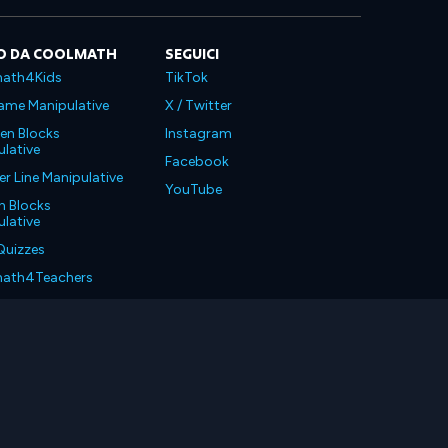
O DA COOLMATH
SEGUICI
ath4Kids
TikTok
ame Manipulative
X / Twitter
en Blocks
Instagram
lative
Facebook
 Line Manipulative
YouTube
n Blocks
lative
Quizzes
ath4Teachers
ath4Parents