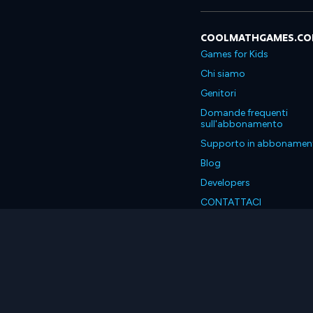
COOLMATHGAMES.C
Games for Kids
Chi siamo
Genitori
Domande frequenti
sull'abbonamento
Supporto in abbonamen
Blog
Developers
CONTATTACI
Accessibility
Italiano
© 2026 Coolmath.com LLC