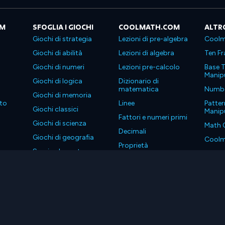
OM
SFOGLIA I GIOCHI
COOLMATH.COM
ALTR
Giochi di strategia
Lezioni di pre-algebra
Coolm
Giochi di abilità
Lezioni di algebra
Ten Fr
Giochi di numeri
Lezioni pre-calcolo
Base T
Manipu
Giochi di logica
Dizionario di
matematica
Number
Giochi di memoria
to
Linee
Patter
Giochi classici
Manipu
Fattori e numeri primi
Giochi di scienza
Math 
Decimali
Giochi di geografia
Coolm
Proprietà
Scarica le nostre app
Coolm
. Tutti i diritti riservati.