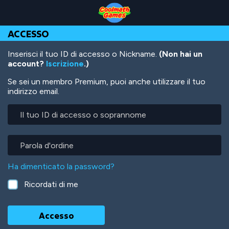
Skip
Skip
Skip
Skip
Salta
to
to
to
to
al
Top
Navigation
Main
Footer
contenuto
ACCESSO
of
Content
principale
Page
Inserisci il tuo ID di accesso o Nickname.
(Non hai un
account?
Iscrizione
.)
Se sei un membro Premium, puoi anche utilizzare il tuo
indirizzo email.
Il
tuo
ID
di
Parola
accesso
d'ordine
o
Ha dimenticato la password?
soprannome
Ricordati di me