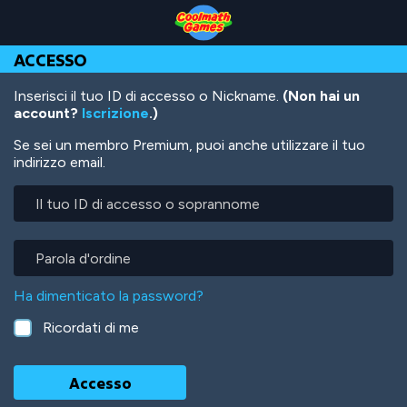
Skip
Skip
Skip
Skip
Salta
to
to
to
to
al
Top
Navigation
Main
Footer
contenuto
ACCESSO
of
Content
principale
Page
Inserisci il tuo ID di accesso o Nickname.
(Non hai un
account?
Iscrizione
.)
Se sei un membro Premium, puoi anche utilizzare il tuo
indirizzo email.
Il
tuo
ID
di
Parola
accesso
d'ordine
o
Ha dimenticato la password?
soprannome
Ricordati di me