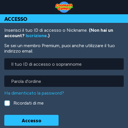
Skip
Skip
Skip
Skip
Salta
to
to
to
to
al
Top
Navigation
Main
Footer
contenuto
ACCESSO
of
Content
principale
Page
Inserisci il tuo ID di accesso o Nickname.
(Non hai un
account?
Iscrizione
.)
Se sei un membro Premium, puoi anche utilizzare il tuo
indirizzo email.
Il
tuo
ID
di
Parola
accesso
d'ordine
o
Ha dimenticato la password?
soprannome
Ricordati di me