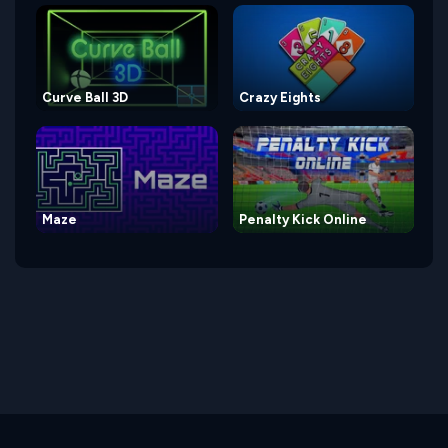
Curve Ball 3D
Crazy Eights
Maze
Penalty Kick Online