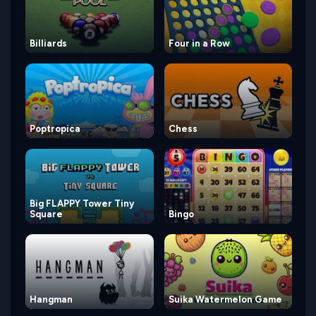
Billiards
Four in a Row
Poptropica
Chess
Big FLAPPY Tower Tiny
Square
Bingo
Hangman
Suika Watermelon Game