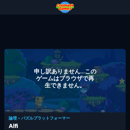
Skip
Skip
Skip
Skip
to
to
to
to
Top
Navigation
Main
Footer
of
Content
Page
申し訳ありません...この
ゲームはブラウザで再
生できません。
論理
>
パズルプラットフォーマー
Alfi