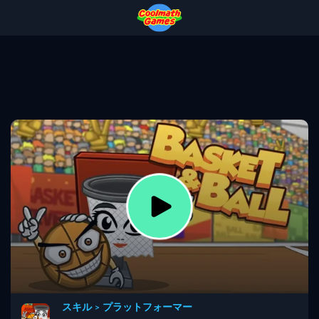
Skip
Skip
Skip
Skip
to
to
to
to
Top
Navigation
Main
Footer
of
Content
Page
スキル
>
プラットフォーマー