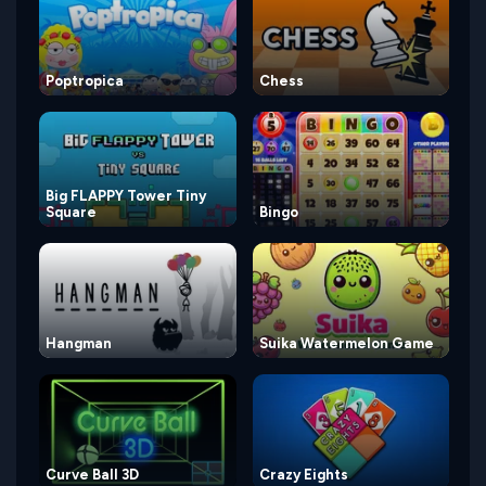
Poptropica
Chess
Big FLAPPY Tower Tiny
Square
Bingo
Hangman
Suika Watermelon Game
Curve Ball 3D
Crazy Eights