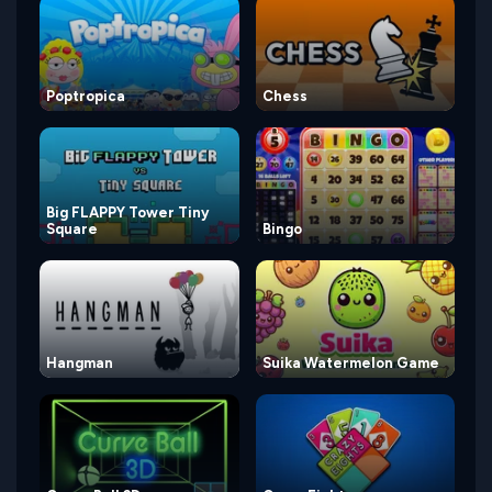
Poptropica
Chess
Big FLAPPY Tower Tiny
Square
Bingo
Hangman
Suika Watermelon Game