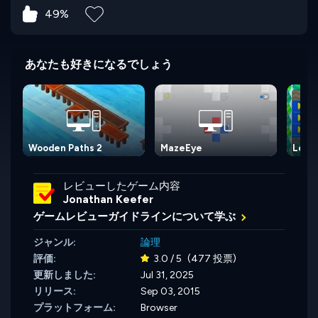
49%
あなたも好きになるでしょう
Wooden Paths 2
MazeEye
Lost 
レビューしたゲーム内容
Jonathan Keefer
ゲームレビューガイドラインについて学ぶ
ジャンル:
論理
評価:
3.0 / 5
(477 投票)
更新しました:
Jul 31, 2025
リリース:
Sep 03, 2015
プラットフォーム:
Browser