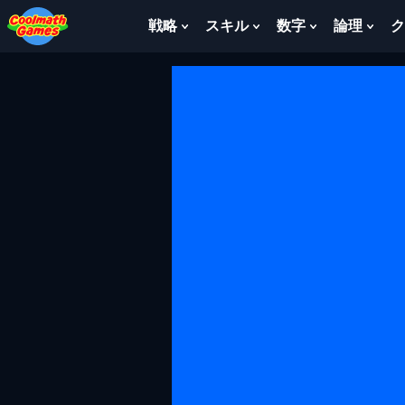
Skip
Skip
Skip
Skip
to
to
to
to
戦略
スキル
数字
論理
ク
Show
Show
Show
Sho
Top
Navigation
Main
Footer
Submenu
Submenu
Submenu
Sub
of
Content
For
For
For
For
Page
戦
ス
数
論
略
キ
字
理
ル