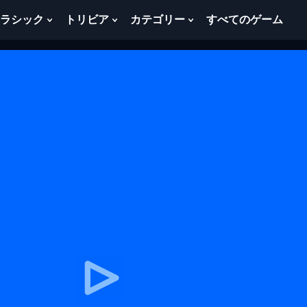
ラシック
トリビア
カテゴリー
すべてのゲーム
w
Show
Show
Show
menu
Submenu
Submenu
Submenu
For
For
For
ク
ト
カ
ラ
リ
テ
シ
ビ
ゴ
ッ
ア
リ
ク
ー