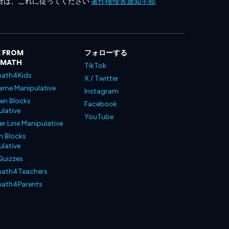
合は、これに従ってください
著作権侵害通知手順
.
 FROM
フォローする
LMATH
TikTok
ath4Kids
X / Twitter
ame Manipulative
Instagram
en Blocks
Facebook
lative
YouTube
 Line Manipulative
n Blocks
lative
Quizzes
ath4Teachers
ath4Parents