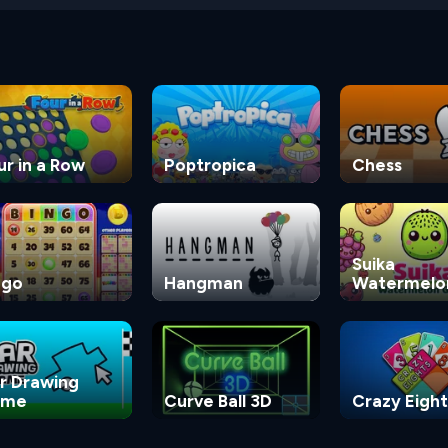
ur in a Row
Poptropica
Chess
Suika
ngo
Hangman
Watermelo
Game
r Drawing
ame
Curve Ball 3D
Crazy Eight