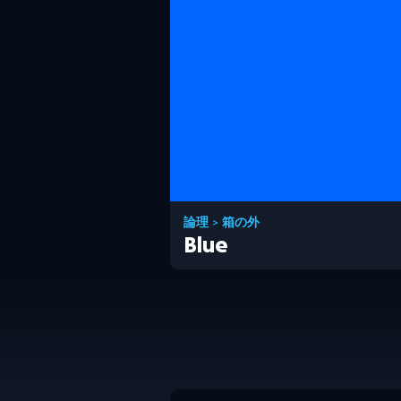
論理
>
箱の外
Blue