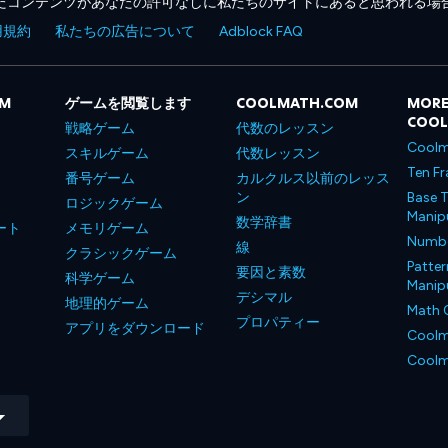
たコンテンツがあなたの許可なしに私たちのサイトにあると思われる場
用規約
私たちの広告について
Adblock FAQ
OM
ゲームを閲覧します
COOLMATH.COM
MORE
COO
戦略ゲーム
代数のレッスン
Coolm
スキルゲーム
代数レッスン
Ten Fr
番号ゲーム
カルクルス以前のレッス
ン
Base T
ロジックゲーム
Manipu
数学辞書
ート
メモリゲーム
Number
線
クラシックゲーム
Patter
要因と素数
科学ゲーム
Manipu
デシマル
地理的ゲーム
Math 
プロパティー
アプリをダウンロード
Coolm
Coolm