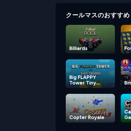
クールマスのおすすめ
Billiards
Fo
Big FLAPPY
Tower Tiny
Bi
Square
Ca
Copter Royale
G