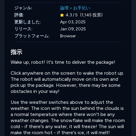
ジャンル:
論理
>
お手伝い
評価:
4.3 / 5
(1,145 投票)
更新しました:
Apr 03, 2025
リリース:
Jan 09, 2025
プラットフォーム:
Browser
指示
Wake up, robot! It's time to deliver the package!
Click anywhere on the screen to wake the robot up.
The robot will automatically move on its own and
pick up the package. However, there may be some
obstacles in your way!
Use the weather switches above to adjust the
weather. The icon with the sun behind the clouds is
a normal temperature where there won't be any
weather changes. The snowflake will make the room
cold - if there's any water, it will freeze! The sun will
make the room hot - if there's ice, it will melt!