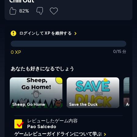
82%
ログインして XP を維持する
0 XP
0/15 分
あなたも好きになるでしょう
Sheep, Go Home
Save the Duck
Adve
レビューしたゲーム内容
Pao Salcedo
ゲームレビューガイドラインについて学ぶ