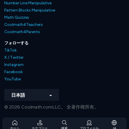
Number Line Manipulative
Pattern Blocks Manipulative
Math Quizzes
Coolmath4Teachers
Coolmath4Parents
フォローする
TikTok
X / Twitter
Instagram
Facebook
YouTube
日本語
© 2026 Coolmath.comLLC。 全著作権所有。
ホーム
カテゴリー
検索
プロフィール
JA