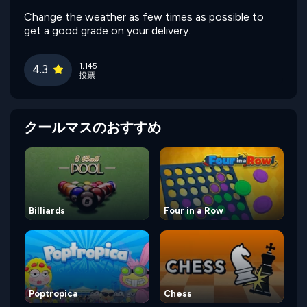
Change the weather as few times as possible to
get a good grade on your delivery.
1,145
4.3
投票
クールマスのおすすめ
Billiards
Four in a Row
Poptropica
Chess