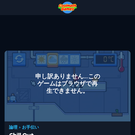
Skip
Skip
Skip
Skip
to
to
to
to
Top
Navigation
Main
Footer
of
Content
Page
申し訳ありません...この
ゲームはブラウザで再
生できません。
論理
>
お手伝い
Chill Out