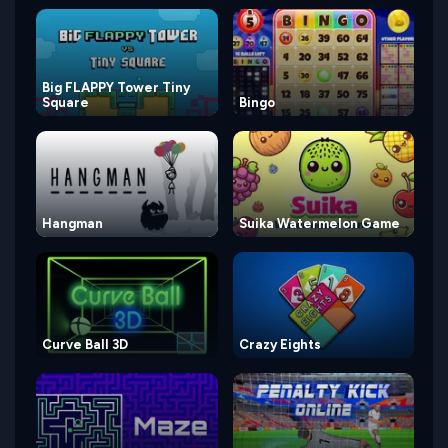
Big FLAPPY Tower Tiny
Square
Bingo
Hangman
Suika Watermelon Game
Curve Ball 3D
Crazy Eights