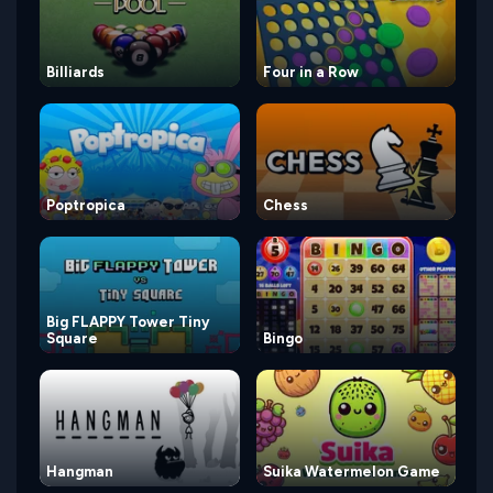
Billiards
Four in a Row
Poptropica
Chess
Big FLAPPY Tower Tiny
Square
Bingo
Hangman
Suika Watermelon Game