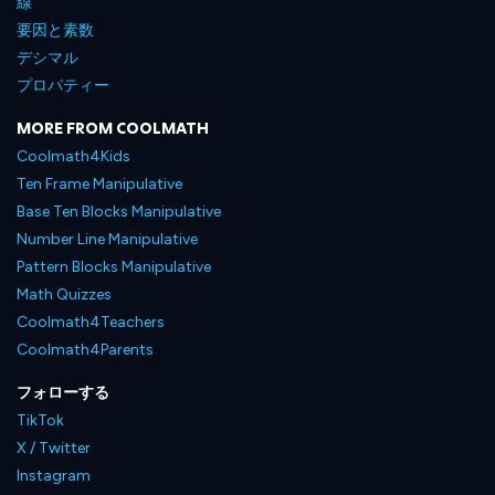
線
要因と素数
デシマル
プロパティー
MORE FROM COOLMATH
Coolmath4Kids
Ten Frame Manipulative
Base Ten Blocks Manipulative
Number Line Manipulative
Pattern Blocks Manipulative
Math Quizzes
Coolmath4Teachers
Coolmath4Parents
フォローする
TikTok
X / Twitter
Instagram