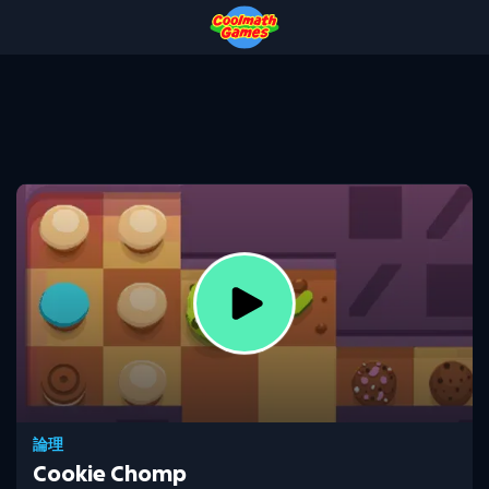
Skip
Skip
Skip
Skip
to
to
to
to
Top
Navigation
Main
Footer
of
Content
Page
論理
Cookie Chomp