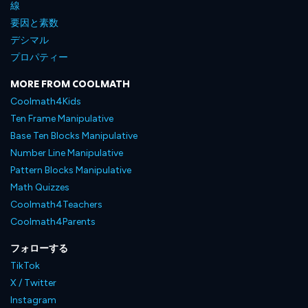
線
要因と素数
デシマル
プロパティー
MORE FROM COOLMATH
Coolmath4Kids
Ten Frame Manipulative
Base Ten Blocks Manipulative
Number Line Manipulative
Pattern Blocks Manipulative
Math Quizzes
Coolmath4Teachers
Coolmath4Parents
フォローする
TikTok
X / Twitter
Instagram