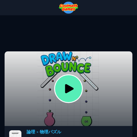
Skip
Skip
Skip
Skip
to
to
to
to
Top
Navigation
Main
Footer
of
Content
Page
論理
>
物理パズル