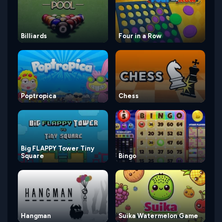
Billiards
Four in a Row
Poptropica
Chess
Big FLAPPY Tower Tiny
Square
Bingo
Hangman
Suika Watermelon Game