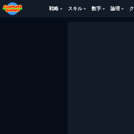
Skip
Skip
Skip
Skip
to
to
to
to
戦略
スキル
数字
論理
ク
Show
Show
Show
Sho
Top
Navigation
Main
Footer
Submenu
Submenu
Submenu
Sub
of
Content
For
For
For
For
Page
戦
ス
数
論
略
キ
字
理
ル