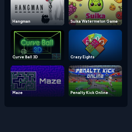
Hangman
Suika Watermelon Game
Curve Ball 3D
Crazy Eights
Maze
Penalty Kick Online