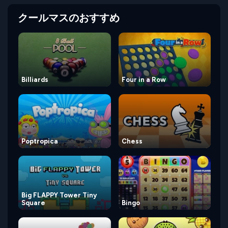
クールマスのおすすめ
Billiards
Four in a Row
Poptropica
Chess
Big FLAPPY Tower Tiny
Square
Bingo