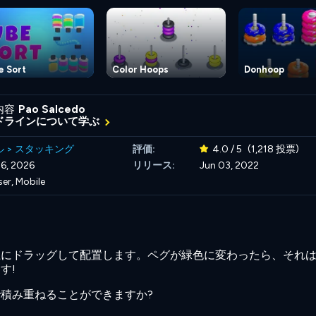
e Sort
Color Hoops
Donhoop
内容
Pao Salcedo
ドラインについて学ぶ
ル
>
スタッキング
評価:
4.0 / 5
(1,218 投票)
6, 2026
リリース:
Jun 03, 2022
er, Mobile
上にドラッグして配置します。ペグが緑色に変わったら、それ
す!
積み重ねることができますか?