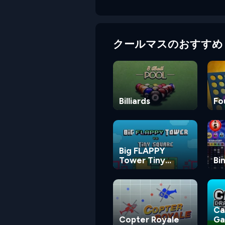
クールマスのおすすめ
Billiards
Fo
Big FLAPPY
Tower Tiny
Bi
Square
Ca
Copter Royale
G