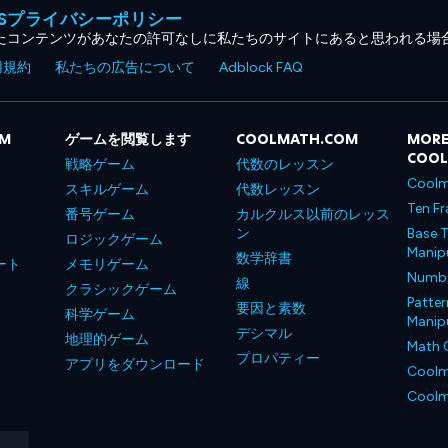
MESプライバシーポリシー
たコンテンツがあなたの許可なしに私たちのサイトにあると思われる場
用規約
私たちの広告について
Adblock FAQ
OM
ゲームを閲覧します
COOLMATH.COM
MORE
COO
戦略ゲーム
代数のレッスン
Coolm
スキルゲーム
代数レッスン
Ten Fr
番号ゲーム
カルクルス以前のレッス
ン
Base T
ロジックゲーム
Manipu
数学辞書
ート
メモリゲーム
Number
線
クラシックゲーム
Patter
要因と素数
科学ゲーム
Manipu
デシマル
地理的ゲーム
Math 
プロパティー
アプリをダウンロード
Coolm
Coolm