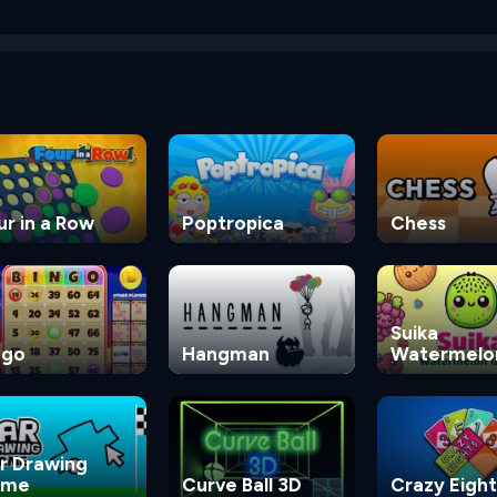
ur in a Row
Poptropica
Chess
Suika
ngo
Hangman
Watermelo
Game
r Drawing
ame
Curve Ball 3D
Crazy Eight