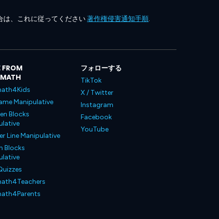
合は、これに従ってください
著作権侵害通知手順
.
 FROM
フォローする
LMATH
TikTok
ath4Kids
X / Twitter
ame Manipulative
Instagram
en Blocks
Facebook
lative
YouTube
 Line Manipulative
n Blocks
lative
Quizzes
ath4Teachers
ath4Parents