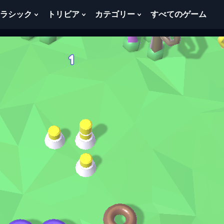
ラシック
トリビア
カテゴリー
すべてのゲーム
w
Show
Show
Show
menu
Submenu
Submenu
Submenu
For
For
For
ク
ト
カ
ラ
リ
テ
シ
ビ
ゴ
ッ
ア
リ
ク
ー