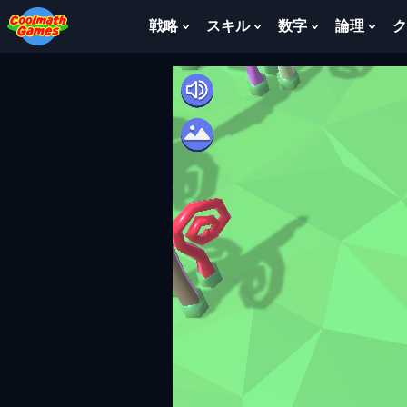
Skip
Skip
Skip
Skip
to
to
to
to
戦略
スキル
数字
論理
ク
Show
Show
Show
Sho
Top
Navigation
Main
Footer
Submenu
Submenu
Submenu
Sub
of
Content
For
For
For
For
Page
戦
ス
数
論
略
キ
字
理
ル