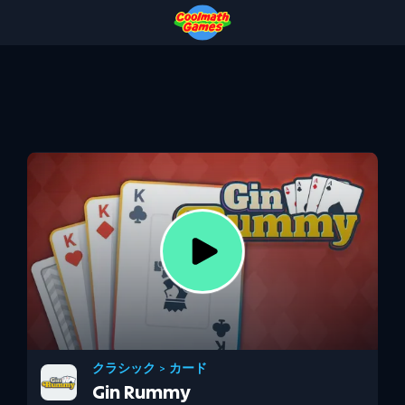
Skip
Skip
Skip
Skip
to
to
to
to
Top
Navigation
Main
Footer
of
Content
Page
クラシック
>
カード
Gin Rummy