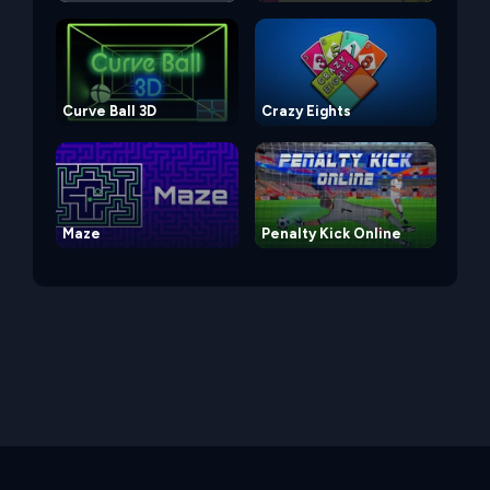
Curve Ball 3D
Crazy Eights
Maze
Penalty Kick Online