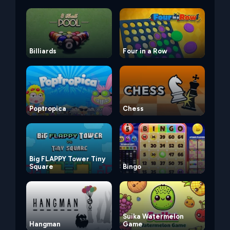
Billiards
Four in a Row
Poptropica
Chess
Big FLAPPY Tower Tiny
Square
Bingo
Suika Watermelon
Hangman
Game