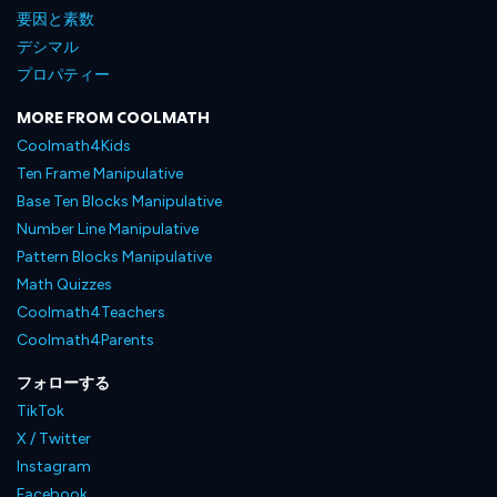
要因と素数
デシマル
プロパティー
MORE FROM COOLMATH
Coolmath4Kids
Ten Frame Manipulative
Base Ten Blocks Manipulative
Number Line Manipulative
Pattern Blocks Manipulative
Math Quizzes
Coolmath4Teachers
Coolmath4Parents
フォローする
TikTok
X / Twitter
Instagram
Facebook