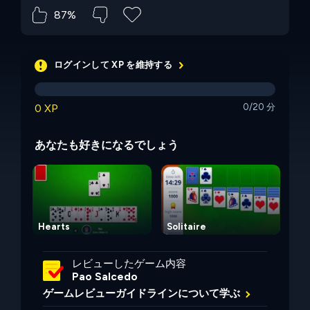
87%
ログインして XP を維持する
0 XP
0/20 分
あなたも好きになるでしょう
Hearts
Solitaire
Fr
レビューしたゲーム内容
Pao Salcedo
ゲームレビューガイドラインについて学ぶ