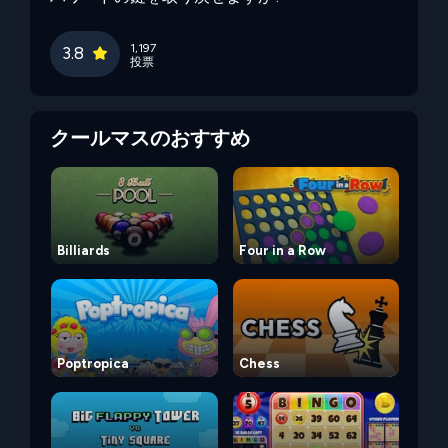
1,197
3.8
投票
クールマスのおすすめ
Billiards
Four in a Row
Poptropica
Chess