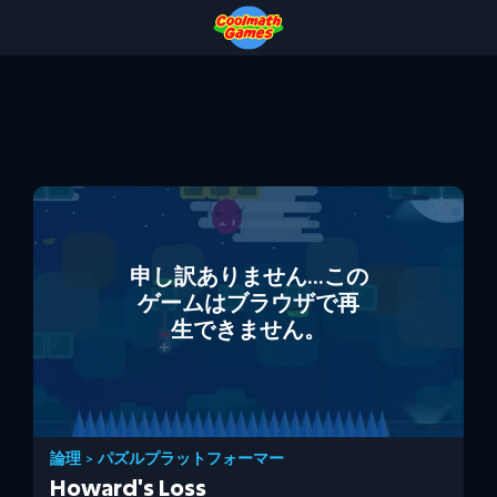
Skip
Skip
Skip
Skip
to
to
to
to
Top
Navigation
Main
Footer
of
Content
Page
申し訳ありません...この
ゲームはブラウザで再
生できません。
論理
>
パズルプラットフォーマー
Howard's Loss