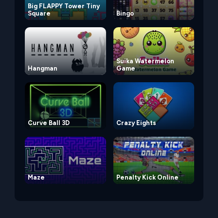
Big FLAPPY Tower Tiny
Square
Bingo
Suika Watermelon
Hangman
Game
Curve Ball 3D
Crazy Eights
Maze
Penalty Kick Online