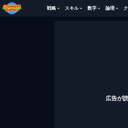
Skip
Skip
Skip
Skip
to
to
to
to
戦略
スキル
数字
論理
ク
Show
Show
Show
Sho
Top
Navigation
Main
Footer
Submenu
Submenu
Submenu
Sub
of
Content
For
For
For
For
Page
戦
ス
数
論
略
キ
字
理
ル
広告が