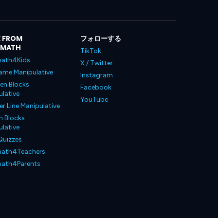
 FROM
フォローする
LMATH
TikTok
ath4Kids
X / Twitter
ame Manipulative
Instagram
en Blocks
Facebook
lative
YouTube
 Line Manipulative
n Blocks
lative
Quizzes
ath4Teachers
ath4Parents