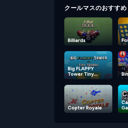
クールマスのおすすめ
Billiards
Fo
Big FLAPPY
Tower Tiny
Bi
Square
Ca
Copter Royale
G