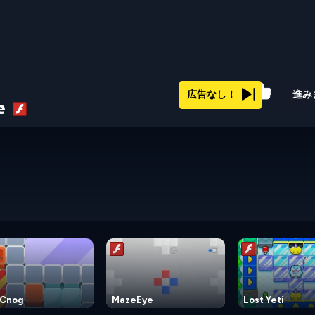
68%
広告なし！
進み
le
Cnog
MazeEye
Lost Yeti