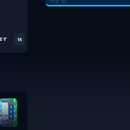
ます
15
Guardian Rock
Need a Hero