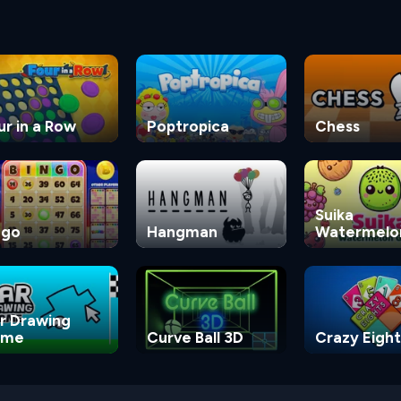
ur in a Row
Poptropica
Chess
Suika
ngo
Hangman
Watermelo
Game
r Drawing
ame
Curve Ball 3D
Crazy Eight