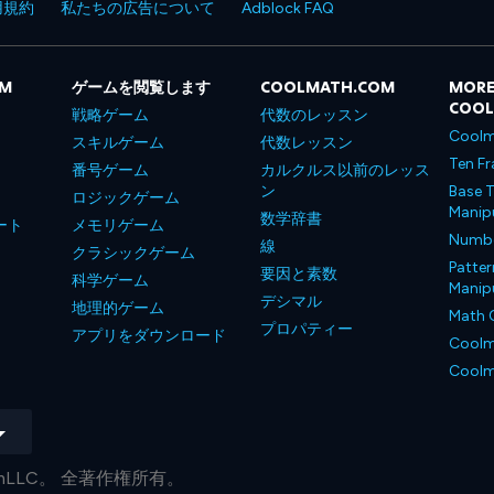
用規約
私たちの広告について
Adblock FAQ
OM
ゲームを閲覧します
COOLMATH.COM
MORE
COO
戦略ゲーム
代数のレッスン
Coolm
スキルゲーム
代数レッスン
Ten Fr
番号ゲーム
カルクルス以前のレッス
ン
Base T
ロジックゲーム
Manipu
数学辞書
ート
メモリゲーム
Number
線
クラシックゲーム
Patter
要因と素数
科学ゲーム
Manipu
デシマル
地理的ゲーム
Math 
プロパティー
アプリをダウンロード
Coolm
Coolm
.comLLC。 全著作権所有。