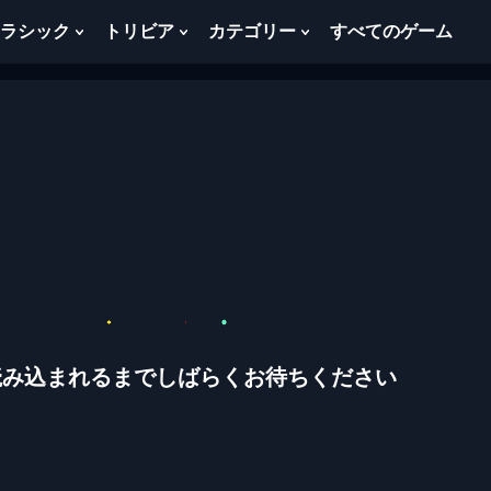
ラシック
トリビア
カテゴリー
すべてのゲーム
w
Show
Show
Show
menu
Submenu
Submenu
Submenu
For
For
For
ク
ト
カ
ラ
リ
テ
シ
ビ
ゴ
ッ
ア
リ
ク
ー
読み込まれるまでしばらくお待ちください