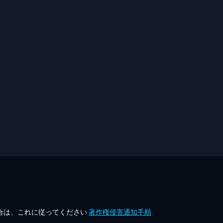
合は、これに従ってください
著作権侵害通知手順
.