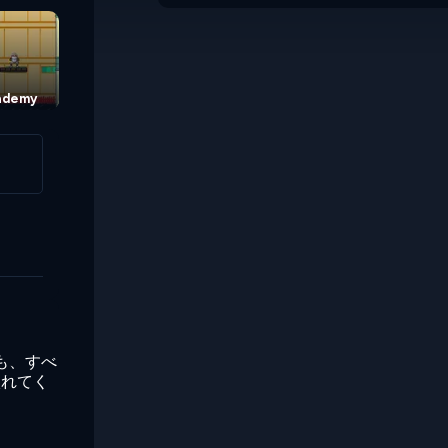
cademy
Zombie Launcher
Zombie Launcher 2
も、すべ
入れてく