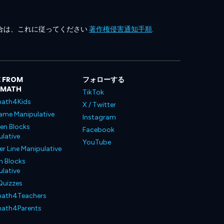
合は、これに従ってください
著作権侵害通知手順
.
 FROM
フォローする
LMATH
TikTok
ath4Kids
X / Twitter
ame Manipulative
Instagram
en Blocks
Facebook
lative
YouTube
 Line Manipulative
n Blocks
lative
Quizzes
ath4Teachers
ath4Parents