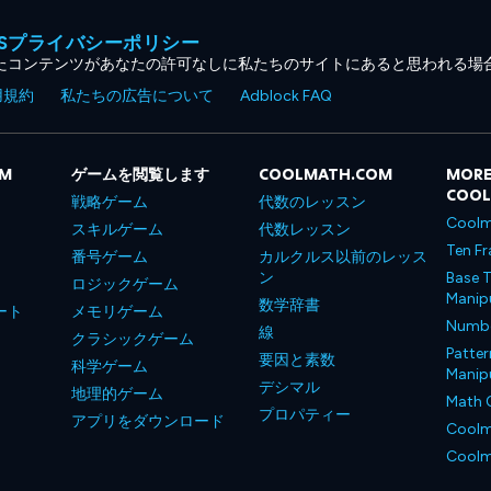
MESプライバシーポリシー
たコンテンツがあなたの許可なしに私たちのサイトにあると思われる場
用規約
私たちの広告について
Adblock FAQ
OM
ゲームを閲覧します
COOLMATH.COM
MORE
COO
戦略ゲーム
代数のレッスン
Coolm
スキルゲーム
代数レッスン
Ten Fr
番号ゲーム
カルクルス以前のレッス
ン
Base T
ロジックゲーム
Manipu
数学辞書
ート
メモリゲーム
Number
線
クラシックゲーム
Patter
要因と素数
科学ゲーム
Manipu
デシマル
地理的ゲーム
Math 
プロパティー
アプリをダウンロード
Coolm
Coolm