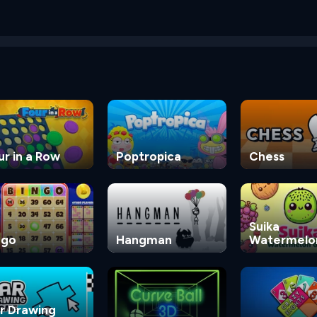
ur in a Row
Poptropica
Chess
Suika
ngo
Hangman
Watermelo
Game
r Drawing