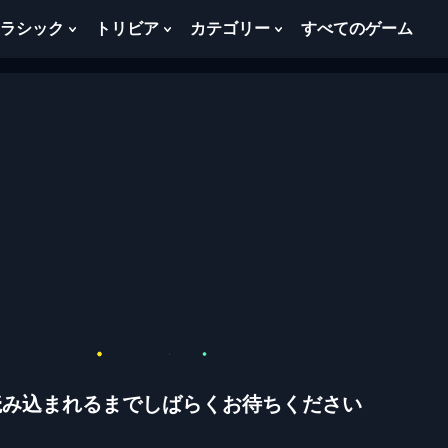
ラシック
トリビア
カテゴリー
すべてのゲーム
w
Show
Show
Show
menu
Submenu
Submenu
Submenu
For
For
For
ク
ト
カ
ラ
リ
テ
シ
ビ
ゴ
ッ
ア
リ
ク
ー
読み込まれるまでしばらくお待ちください