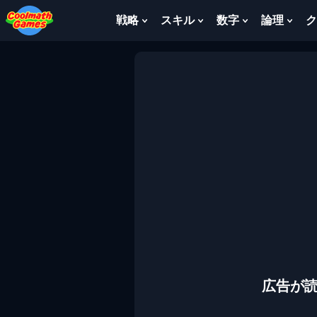
Skip
Skip
Skip
Skip
to
to
to
to
戦略
スキル
数字
論理
ク
Show
Show
Show
Sho
Top
Navigation
Main
Footer
Submenu
Submenu
Submenu
Sub
of
Content
For
For
For
For
Page
戦
ス
数
論
略
キ
字
理
ル
広告が