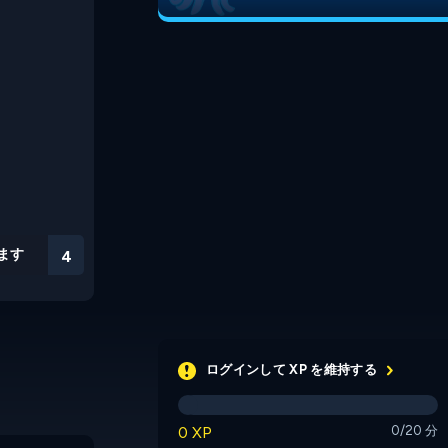
ます
3
ログインして XP を維持する
0 XP
0/20 分