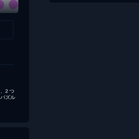
2 つ
各パズル