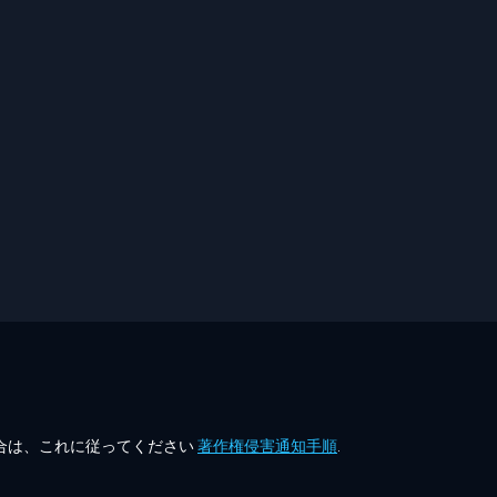
合は、これに従ってください
著作権侵害通知手順
.