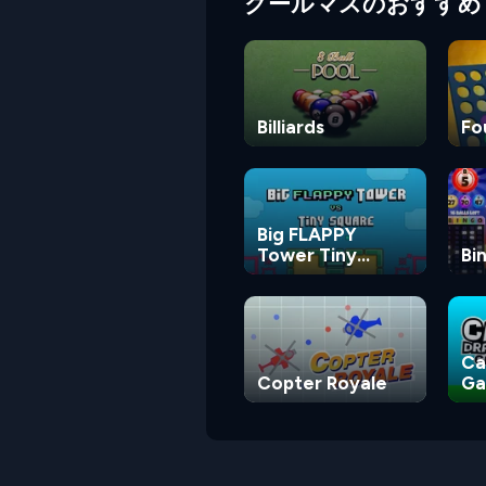
クールマスのおすすめ
Billiards
Fo
Big FLAPPY
Tower Tiny
Bi
Square
Ca
Copter Royale
G