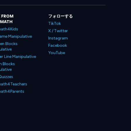
 FROM
フォローする
LMATH
TikTok
ath4Kids
X / Twitter
ame Manipulative
Instagram
en Blocks
Facebook
lative
YouTube
 Line Manipulative
n Blocks
lative
Quizzes
ath4Teachers
ath4Parents