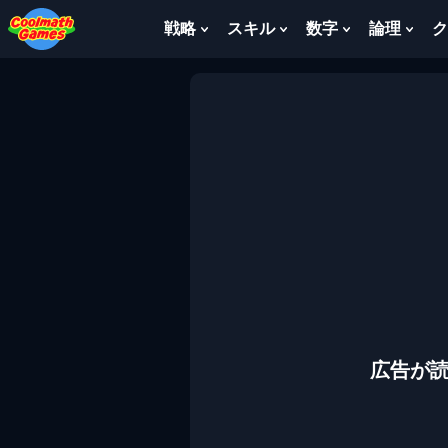
Skip
Skip
Skip
Skip
to
to
to
to
戦略
スキル
数字
論理
ク
Show
Show
Show
Sho
Top
Navigation
Main
Footer
Submenu
Submenu
Submenu
Sub
of
Content
For
For
For
For
Page
戦
ス
数
論
略
キ
字
理
ル
広告が