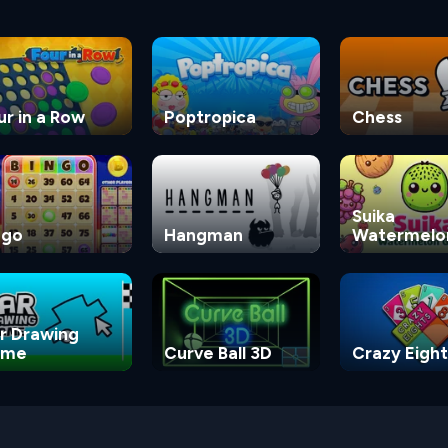
ur in a Row
Poptropica
Chess
Suika
ngo
Hangman
Watermelo
Game
r Drawing
ame
Curve Ball 3D
Crazy Eight