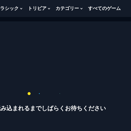
ラシック
トリビア
カテゴリー
すべてのゲーム
w
Show
Show
Show
menu
Submenu
Submenu
Submenu
For
For
For
ク
ト
カ
ラ
リ
テ
シ
ビ
ゴ
ッ
ア
リ
ク
ー
読み込まれるまでしばらくお待ちください