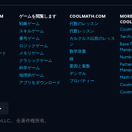
OM
ゲームを閲覧します
COOLMATH.COM
MORE
COO
戦略ゲーム
代数のレッスン
Coolm
スキルゲーム
代数レッスン
Ten Fr
番号ゲーム
カルクルス以前のレッス
ン
Base T
ロジックゲーム
Manipu
数学辞書
ート
メモリゲーム
Number
線
クラシックゲーム
Patter
要因と素数
科学ゲーム
Manipu
デシマル
地理的ゲーム
Math 
プロパティー
アプリをダウンロード
Coolm
Coolm
.comLLC。 全著作権所有。