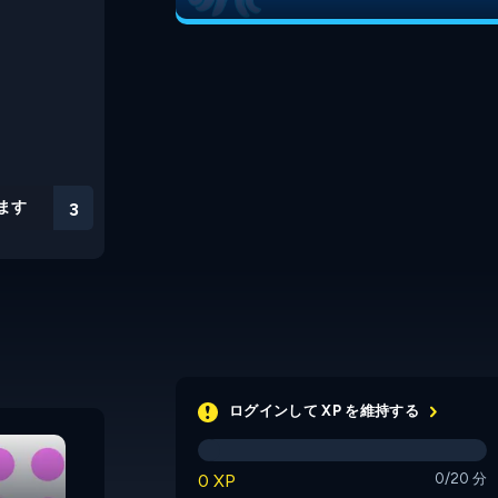
ます
3
ログインして XP を維持する
Bolderline
Triways
0 XP
0/20 分