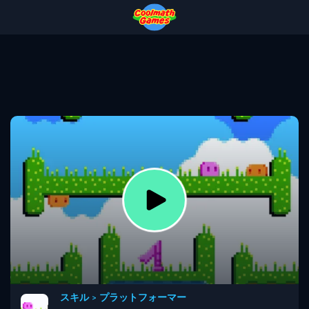
Skip
Skip
Skip
Skip
to
to
to
to
Top
Navigation
Main
Footer
of
Content
Page
スキル
>
プラットフォーマー