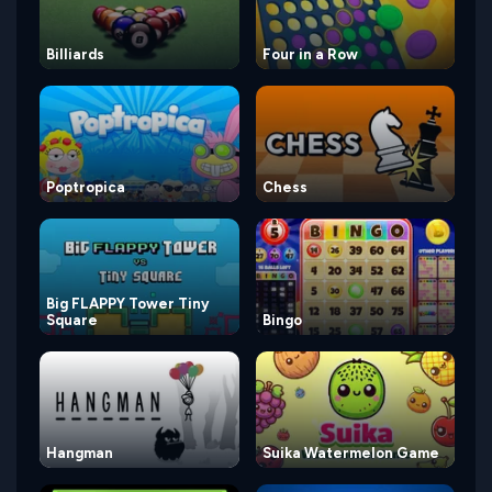
Billiards
Four in a Row
Poptropica
Chess
Big FLAPPY Tower Tiny
Square
Bingo
Hangman
Suika Watermelon Game