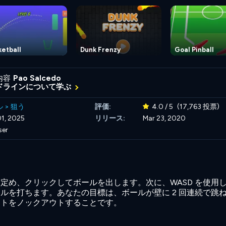
etball
Dunk Frenzy
Goal Pinball
内容
Pao Salcedo
ドラインについて学ぶ
ル
>
狙う
評価:
4.0 / 5
(17,763 投票)
1, 2025
リリース:
Mar 23, 2020
ser
定め、クリックしてボールを出します。次に、WASD を使用
ルを打ちます。あなたの目標は、ボールが壁に 2 回連続で跳
ットをノックアウトすることです。