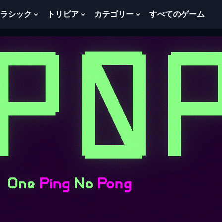
ラシック
トリビア
カテゴリー
すべてのゲーム
w
Show
Show
Show
menu
Submenu
Submenu
Submenu
For
For
For
ク
ト
カ
ラ
リ
テ
シ
ビ
ゴ
ッ
ア
リ
ク
ー