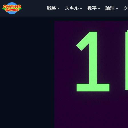
Skip
Skip
Skip
Skip
to
to
to
to
戦略
スキル
数字
論理
ク
Show
Show
Show
Sho
Top
Navigation
Main
Footer
Submenu
Submenu
Submenu
Sub
of
Content
For
For
For
For
Page
戦
ス
数
論
略
キ
字
理
ル