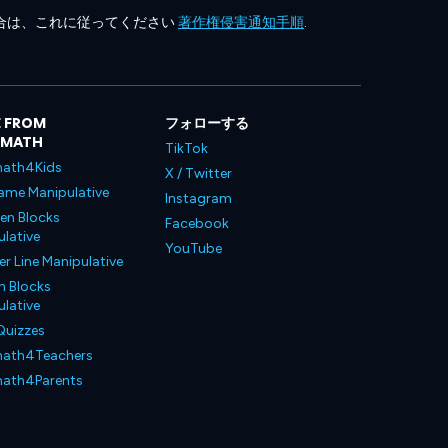
合は、これに従ってください
著作権侵害通知手順
.
 FROM
フォローする
LMATH
TikTok
ath4Kids
X / Twitter
ame Manipulative
Instagram
en Blocks
Facebook
lative
YouTube
 Line Manipulative
n Blocks
lative
Quizzes
ath4Teachers
ath4Parents