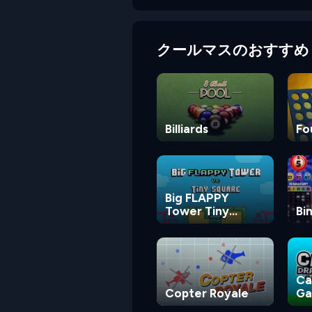
クールマスのおすすめ
Billiards
Fo
Big FLAPPY
Tower Tiny
Bi
Square
Ca
Copter Royale
G