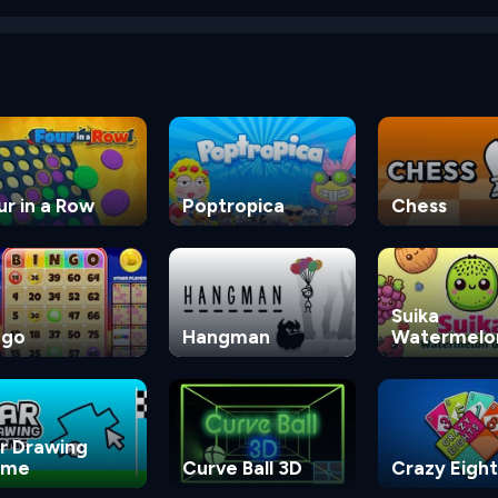
ur in a Row
Poptropica
Chess
Suika
ngo
Hangman
Watermelo
Game
r Drawing
ame
Curve Ball 3D
Crazy Eight