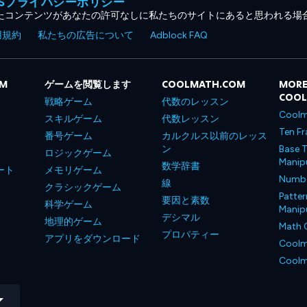
MESプライバシーポリシー
たコンテンツがあなたの許可なしに私たちのサイトにあると思われる場
用規約
私たちの広告について
Adblock FAQ
OM
ゲームを閲覧します
COOLMATH.COM
MORE
COO
戦略ゲーム
代数のレッスン
Coolm
スキルゲーム
代数レッスン
Ten Fr
番号ゲーム
カルクルス以前のレッス
ン
Base T
ロジックゲーム
Manipu
数学辞書
ート
メモリゲーム
Number
線
クラシックゲーム
Patter
要因と素数
科学ゲーム
Manipu
デシマル
地理的ゲーム
Math 
プロパティー
アプリをダウンロード
Coolm
Coolm