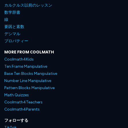
カルクルス以前のレッスン
数学辞書
線
要因と素数
デシマル
プロパティー
MORE FROM COOLMATH
Coolmath4Kids
Ten Frame Manipulative
Base Ten Blocks Manipulative
Number Line Manipulative
Pattern Blocks Manipulative
Math Quizzes
Coolmath4Teachers
Coolmath4Parents
フォローする
TikTok