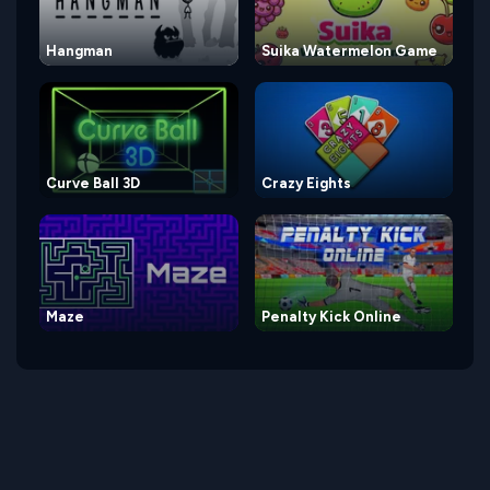
Hangman
Suika Watermelon Game
Curve Ball 3D
Crazy Eights
Maze
Penalty Kick Online