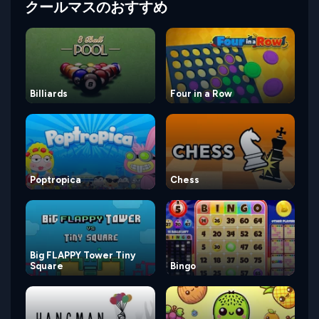
クールマスのおすすめ
Billiards
Four in a Row
Poptropica
Chess
Big FLAPPY Tower Tiny
Square
Bingo