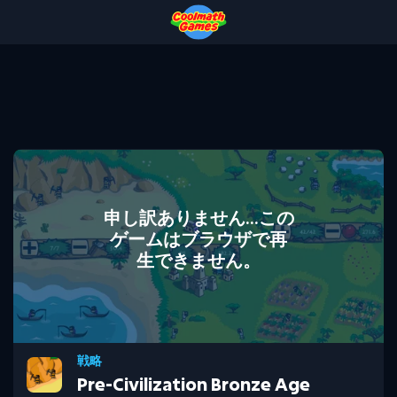
Skip
Skip
Skip
Skip
to
to
to
to
Top
Navigation
Main
Footer
of
Content
Page
申し訳ありません...この
ゲームはブラウザで再
生できません。
戦略
Pre-Civilization Bronze Age