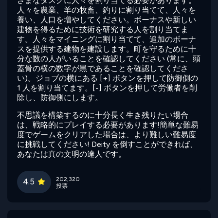
ざまなタスクに人々を割り当てる必要があります。
人々を農業、羊の牧畜、釣りに割り当てて、人々を
養い、人口を増やしてください。ボーナスや新しい
建物を得るために技術を研究する人を割り当てま
す。人々をマイニングに割り当てて、追加のボーナ
スを提供する建物を建設します。町を守るために十
分な数の人がいることを確認してください (常に、頭
蓋骨の横の数字が黒であることを確認してくださ
い)。ジョブの横にある [+] ボタンを押して防御側の
1 人を割り当てます。[-] ボタンを押して労働者を削
除し、防御側にします。
不思議を構築するのに十分長く生き残りたい場合
は、戦略的にプレイする必要があります!簡単な難易
度でゲームをクリアした場合は、より難しい難易度
に挑戦してください! Deity を倒すことができれば、
あなたは真の文明の達人です。
202,320
4.5
投票