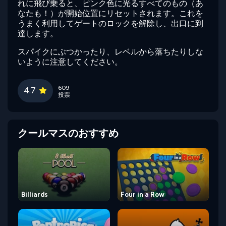
れに飛び乗ると、ピンク色に光るすべてのもの（あ
なたも！）が開始位置にリセットされます。これを
うまく利用してゲートのロックを解除し、出口に到
達します。
スパイクにぶつかったり、レベルから落ちたりしな
いように注意してください。
609
4.7
投票
クールマスのおすすめ
Billiards
Four in a Row