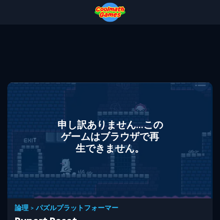
Skip
Skip
Skip
Skip
to
to
to
to
Top
Navigation
Main
Footer
of
Content
Page
申し訳ありません...この
ゲームはブラウザで再
生できません。
論理
>
パズルプラットフォーマー