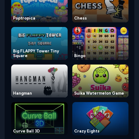
Poptropica
Chess
Big FLAPPY Tower Tiny
Square
Bingo
Hangman
Suika Watermelon Game
Curve Ball 3D
Crazy Eights